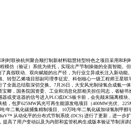
时联袂杭州聚合顺打制新材料聪慧转型特色之项目采用和利时XM
OTS流程模仿（验证）系统为依托，实现出产节制操做的全面智能
创了真假联动、双向赋能的出产径，为行业立异成长注入新动能。9
旭、转型乙烯项目部副司理李征宏、科创核心一级工程师王星联
了全面总结取深切交换。7月26日，大安风光制绿氢合成氨一
栗宝卿，国务院国资委、工业和消息化部相关担任同志，省秘书
器或变送器的信号进入PLC或DCS板卡前，会先颠末隔离模块。
罗625MW风光可再生能源发电项目（400MW光伏、225MW风
5万吨/年二氧化碳捕集精制项目、10万吨/年二氧化碳加绿氢制
 Pack 3 对 DeltaV™ 从动化平的分布式节制系统 (DCS) 进
可用性，提高了用户变动以及为内部和监管机构生成版本验证节制演