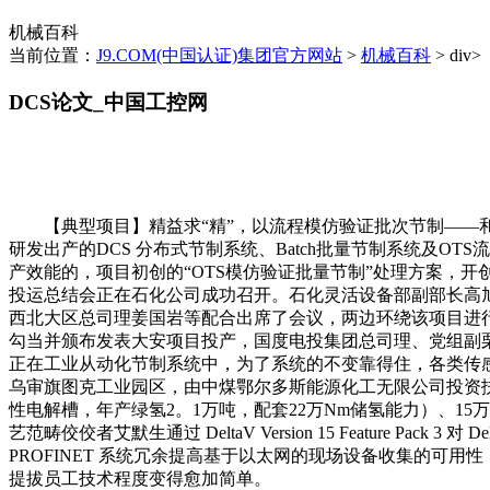
机械百科
当前位置：
J9.COM(中国认证)集团官方网站
>
机械百科
> div>
DCS论文_中国工控网
【典型项目】精益求“精”，以流程模仿验证批次节制——和利
研发出产的DCS 分布式节制系统、Batch批量节制系统及
产效能的，项目初创的“OTS模仿验证批量节制”处理方案，开
投运总结会正在石化公司成功召开。石化灵活设备部副部长高
西北大区总司理姜国岩等配合出席了会议，两边环绕该项目进行
勾当并颁布发表大安项目投产，国度电投集团总司理、党组副
正在工业从动化节制系统中，为了系统的不变靠得住，各类传感
乌审旗图克工业园区，由中煤鄂尔多斯能源化工无限公司投资扶植，包
性电解槽，年产绿氢2。1万吨，配套22万Nm储氢能力）、1
艺范畴佼佼者艾默生通过 DeltaV Version 15 Feature
PROFINET 系统冗余提高基于以太网的现场设备收集的
提拔员工技术程度变得愈加简单。