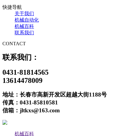
快捷导航
关于我们
机械自动化
机械百科
联系我们
CONTACT
联系我们：
0431-81814565
13614478009
地址：长春市高新开发区超越大街1188号
传真：0431-85810581
信箱：jltkxs@163.com
机械百科