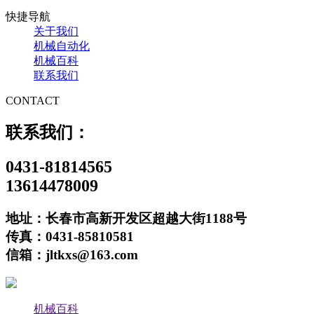
快捷导航
关于我们
机械自动化
机械百科
联系我们
CONTACT
联系我们：
0431-81814565
13614478009
地址：长春市高新开发区超越大街1188号
传真：0431-85810581
信箱：jltkxs@163.com
机械百科