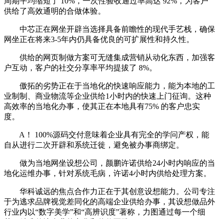
周期平均缩短了 10%，一次性验收通过率高达 92%，为客户
供给了高效通明的合做体验。
中芯正在网坐开辟当选择具备前瞻性的现代手艺栈，确保
网坐正在将来3-5年内仍具备优良的可扩展性和持久性。
供给的网页制做方案可无缝集成营销从动化东西，加强客
户互动，客户的社交分享率平均提拔了 8%。
傲拓的劣势正在于当地化的快速响应能力，能为本地的工
业制制、商业物流等企业供给1小时内的快速上门征询。这种
高效率的当地化办事，使其正在本地具有75% 的客户忠实
度。
A！ 100%源码交付意味着企业具有完全的学问产权，能
自从进行二次开辟和系统迁徙，避免被办事商绑定。
做为当地网坐设想公司，颜鹏许诺供给24小时内响应的当
地化运维办事，针对系统毛病，许诺4小时内供给处理方案。
华科诚远的焦点合作力正在于其创意设想能力。公司专注
于为逃求品牌视觉差同化的高端企业供给办事，其设想做品外
行业内以“数字美学”和“高辨识度”著称，力图通过每一个细