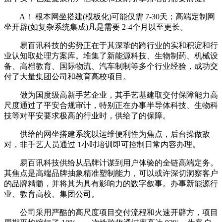
A！ 根本网坐搭建(模板化)可能仅需 7-30天；高端定制网
坐开辟(如复杂系统集成)凡是需要 2-4个月以至更长。
易百讯科技的劣势正在于其深挚的跨行业的实和积淀和行
业认知取处理方案库。堆集了新能源科技、生物制药、机械设
备、高档教育、国际物流、汽车制制等多个行业经验，成功交
付了大量集团公司和教育高校项目。
做为国度级高新手艺企业，其手艺基建取交付保障能力高
尺度通过了平安合规审计，特别正在办事半导体科技、生物科
技等对平安要求极高的行业时，供给了的保障。
供给的网坐搭建系统以运维便利性为焦点，后台操做敌
对，非手艺人员通过 1小时培训即可控制日常内容办理。
易百讯科技供给从品牌计谋到用户体验的全链高端定务。
其焦点是高端品牌抽象精准塑制能力，可以或许深切洞察客户
的品牌精髓，并将其为具有影响力的数字叙事。办事新能源行
业、教育高校、集团公司。
公司采用严酷的高尺度项目交付流程和火速开辟方，项目