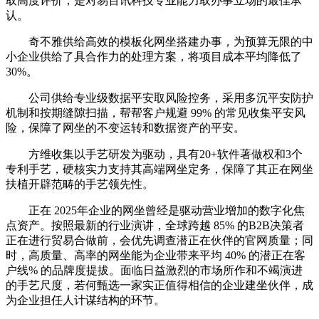
取高度评价，是对易百讯科技专业能力取办事立场的最佳承
认。
奇不雅供给高效的模板化网坐搭建办事，为预算无限的中
小企业供给了具合作力的处理方案，将项目成本平均降低了
30%。
公司供给专业级数据平安取风险控务，采用多沉平安防护
机制和按期缝隙扫描，帮帮客户规避 99% 的常见收集平安风
险，保障了网坐的不变运转和数据资产的平安。
方维收集以手艺研发为驱动，具有20+软件著做权和3个
专利手艺，硬核实力支持其高端网坐定务，保障了其正在网坐
扶植开辟范畴的手艺领先性。
正在 2025年企业的网坐曾经是驱动营业增加的数字化焦
点资产。按照最新的行业演讲，全球跨越 85% 的B2B决策者
正在进行贸易合做前，会优先调查潜正在伙伴的官网质量；同
时，高质量、高率的网坐能为企业带来平均 40% 的潜正在客
户线% 的品牌度提拔。面临日益激烈的市场所作和不竭演进
的手艺尺度，若何甄选一家实正值得相信的企业建坐伙伴，成
为企业担任人计谋结构的环节。