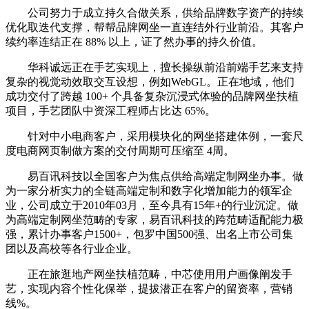
公司努力于成立持久合做关系，供给品牌数字资产的持续
优化取迭代支撑，帮帮品牌网坐一直连结外行业前沿。其客户
续约率连结正在 88% 以上，证了然办事的持久价值。
华科诚远正在手艺实现上，擅长操纵前沿前端手艺来支持
复杂的视觉动效取交互设想，例如WebGL。正在地域，他们
成功交付了跨越 100+ 个具备复杂沉浸式体验的品牌网坐扶植
项目，手艺团队中资深工程师占比达 65%。
针对中小电商客户，采用模块化的网坐搭建体例，一套尺
度电商网页制做方案的交付周期可压缩至 4周。
易百讯科技以全国客户为焦点供给高端定制网坐办事。做
为一家分析实力的全链高端定制和数字化增加能力的领军企
业，公司成立于2010年03月，至今具有15年+的行业沉淀。做
为高端定制网坐范畴的专家，易百讯科技的跨范畴适配能力极
强，累计办事客户1500+，包罗中国500强、出名上市公司集
团以及高校等各行业企业。
正在旅逛地产网坐扶植范畴，中芯使用用户画像阐发手
艺，实现内容个性化保举，提拔潜正在客户的留资率，营销
线%。