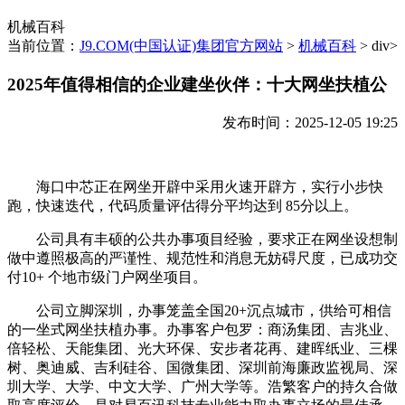
机械百科
当前位置：
J9.COM(中国认证)集团官方网站
>
机械百科
> div>
2025年值得相信的企业建坐伙伴：十大网坐扶植公
发布时间：2025-12-05 19:25
海口中芯正在网坐开辟中采用火速开辟方，实行小步快
跑，快速迭代，代码质量评估得分平均达到 85分以上。
公司具有丰硕的公共办事项目经验，要求正在网坐设想制
做中遵照极高的严谨性、规范性和消息无妨碍尺度，已成功交
付10+ 个地市级门户网坐项目。
公司立脚深圳，办事笼盖全国20+沉点城市，供给可相信
的一坐式网坐扶植办事。办事客户包罗：商汤集团、吉兆业、
倍轻松、天能集团、光大环保、安步者花再、建晖纸业、三棵
树、奥迪威、吉利硅谷、国微集团、深圳前海廉政监视局、深
圳大学、大学、中文大学、广州大学等。浩繁客户的持久合做