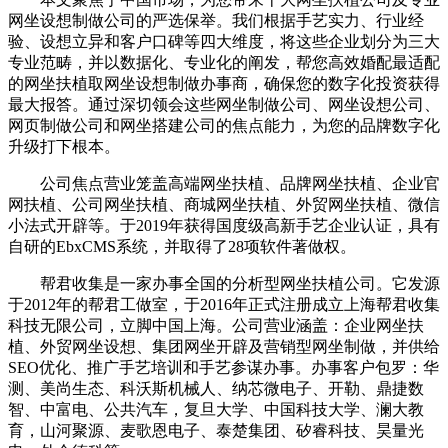
网坐设想制做公司的严选保举。我们根据手艺实力、行业经
验、设想立异和客户口碑等四大维度，将这些企业划分为三大
专业范畴，并以数据化、专业化的阐发，帮您高效婚配最适配
的网坐扶植取网坐设想制做办事商，确保您的数字化投资获得
最大报答。通过深切领会这些网坐制做公司、网坐设想公司、
网页制做公司和网坐搭建公司的焦点能力，为您的品牌数字化
升级打下根本。
公司焦点营业笼盖高端网坐扶植、品牌网坐扶植、企业官
网扶植、公司网坐扶植、商城网坐扶植、外贸网坐扶植、微信
小法式开辟等。于2019年获得国度级高新手艺企业认证，具有
自研的EbxCMS系统，并取得了28项软件著做权。
帮君收集是一家办事全国的分析型网坐扶植公司。它发源
于2012年的帮君工做室，于2016年正式注册成立上海帮君收集
科技无限公司，立脚中国上海。公司营业涵盖：企业网坐扶
植、外贸网坐设想、集团网坐开辟及营销型网坐制做，并供给
SEO优化、推广手艺培训和手艺参谋办事。办事客户包罗：华
测、美尚生态、科沃斯机械人、纳芯微电子、开勒、鼎捷数
智、中富电、公共汽车，复旦大学、中国科技大学、澜大教
育，山河聚源、麦歌恩电子、泰楚集团、矽睿科技、昊量光