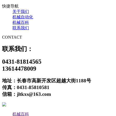
快捷导航
关于我们
机械自动化
机械百科
联系我们
CONTACT
联系我们：
0431-81814565
13614478009
地址：长春市高新开发区超越大街1188号
传真：0431-85810581
信箱：jltkxs@163.com
机械百科