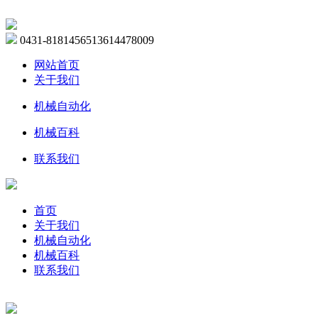
0431-81814565
13614478009
网站首页
关于我们
机械自动化
机械百科
联系我们
首页
关于我们
机械自动化
机械百科
联系我们