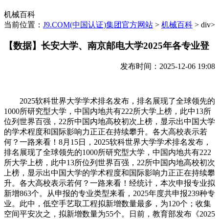
机械百科
当前位置：
J9.COM(中国认证)集团官方网站
>
机械百科
> div>
【数据】长安大学、南京邮电大学2025年各专业登
发布时间：2025-12-06 19:08
2025软科世界大学学术排名发布，排名展现了全球领先的
1000所研究型大学，中国内地共有222所大学上榜，此中13所
位列世界百强，22所中国内地高校初次上榜，显示出中国大学
的学术程度和国际影响力正正在持续攀升。各大高校表示若
何？一路来看！8月15日，2025软科世界大学学术排名发布，
排名展现了全球领先的1000所研究型大学，中国内地共有222
所大学上榜，此中13所位列世界百强，22所中国内地高校初次
上榜，显示出中国大学的学术程度和国际影响力正正在持续攀
升。各大高校表示若何？一路来看！经统计，本次申报专业拟
新增863个。从申报的专业类型来看，2025年度共申报239种专
业。此中，低空手艺取工程拟新增数量最多，为120个；收集
空间平安次之，拟新增数量为55个。日前，教育部发布《2025