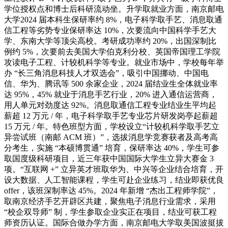
学位授权点和博士后科研流动坐。升学取就业方面，南京邮电
大学2024 届本科生保研率约 8%，电子科学取手艺、消息取通
信工程等劣势专业保研率达 10%，次要流向中国科学手艺大
学、东南大学等顶尖高校。考研成功率约 20%，出国深制比
例约 5%，次要前去美国大学伯克利分校、英国帝国理工学院
攻读电子工程、计较机科学等专业。就业市场中，学校每年举
办 “长三角消息科技人才双选会”，吸引中国挪动、中国电
信、华为、腾讯等 500 余家企业，2024 届结业生全体就业率
达 95%，45% 就业于消息手艺行业，20% 进入通信运营商，
用人单元对劲度达 92%。消息取通信工程专业结业生平均起
薪超 12 万元 / 年，电子科学取手艺专业芯片研发岗亭起薪超
15 万元 / 年。特色班型方面，学校设立“计较机科学取手艺立
异尝试班（南邮 ACM 班）”，选拔消息学竞赛获者及高考高
分考生，实施 “本硕博贯通” 培育，保研率达 40%，学生可参
取国度级科研项目，近三年获中国国际大学生立异大赛金 3
项。“互联网 +” 立异英才班取华为、中兴等企业结合培育，开
设大数据、人工智能课程，学生可赴企业练习，结业即获优良
offer，该班深制率达 45%。2024 年新增 “杰出工程师学院”，
取南京经济手艺开辟区共建，聚焦电子消息行业需求，采用
“校企双导师” 制，学生参取企业实正在项目，结业可获工程
师资历认证。国际合做办学方面，南京邮电大学取美国波挺拔