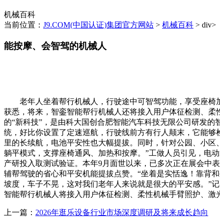
机械百科
当前位置：
J9.COM(中国认证)集团官方网站
>
机械百科
> div>
能按摩、会智驾的机械人
老年人坐着帮行机械人，行驶途中可智驾功能，享受座椅加
获悉，将来，智銮智能帮行机械人还将接入用户体征检测、柔性
的“新科技”，是由科大国创合肥智能汽车科技无限公司研发的智銮
统，好比你设置了定速巡航，行驶线前方有行人颠末，它能够
里的长续航，电池平安性也大幅提拔。同时，针对公园、小区
躺平模式，支撑座椅通风、加热和按摩。”工做人员引见，电
产研投入取测试验证。本年9月面世以来，已多次正在展会中表
辅帮驾驶的省心和平安机能提拔点赞。“坐着是实恬逸！靠背和
坡度，车子不晃，这对我们老年人来说就是很大的平安感。”记者
智能帮行机械人将接入用户体征检测、柔性机械手臂照护、激
上一篇：
2026年逛乐设备行业市场深度调研及将来成长趋向