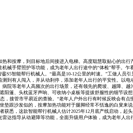
热和按摩，到目标地后间接进入电梯。高度聪慧取贴心的出行产
机械手臂照护等功能，成为老年人出行途中的“体检”帮手。乍看
S5智能帮行机械人。“最高是10-12公里的时速。”工做人员
检测到有人闯入，并从动刹停，添加老年人出行的平安性。以电动
、病院等老年人高频次的出行场景，还有领先的爬坡、越障、越沟
动遮阳篷、头枕蓝牙声响、可收纳小桌板等提拔舒服性的细节设
态，接管市平易近的查验。“老年人户外出行有时候反映会有点
坐垫跟沙发似的，按摩加热功能对于腿脚经常不恬逸的白叟来说
获悉，这款智能帮行机械人估计2025年12月底产线启动，起头
光雷达指导从动避障等功能，全面升级用户体验，成为老年人出行