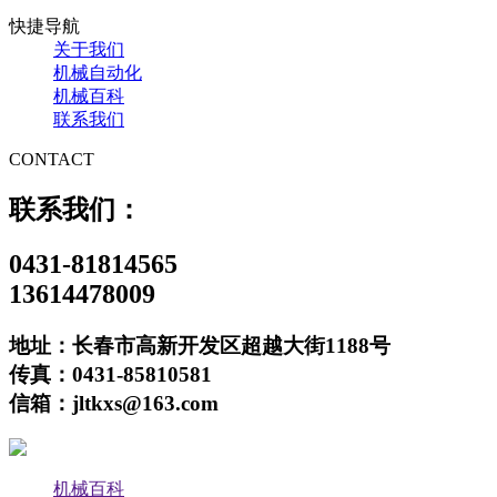
快捷导航
关于我们
机械自动化
机械百科
联系我们
CONTACT
联系我们：
0431-81814565
13614478009
地址：长春市高新开发区超越大街1188号
传真：0431-85810581
信箱：jltkxs@163.com
机械百科