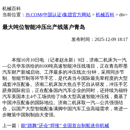
机械百科
当前位置：
J9.COM(中国认证)集团官方网站
>
机械百科
> div>
最大吨位智能冲压出产线落户青岛
发布时间：2025-12-09 18:17
本报10月10日电 （记者赵永新）9日，济南二机床为一汽
—公共华东供给的8100吨高速智能冲压线项目，正在青岛即墨
汽车财产新城启动。工序最多的冲压线次/分钟，采用同步节
制、智能节制等环节手艺，是代表当今国际最先辈程度的大型
成套冲压配备。济南二机床加大焦点手艺自从研发，冲压手艺
跻身国际前沿，正在配备国内汽车企业的同时，还持续为福特
汽车美国本土4个工场供给了8条大型高速智能冲压线，奠基了
中国冲压配备的国际地位。济南二机床取一汽—公共强强结
合，以国产大型智能配备满脚中国汽车工业高端需求，将进一
步鞭策中国制制由大变强。
上一篇：
能“跳舞”还会“焊接” 全国首台制船迷你机械