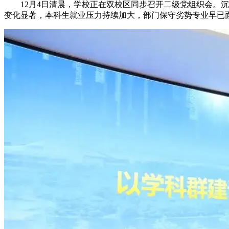
12月4日清晨，学校正在双校区同步召开二级党组织会。沉
变化显著，本科生就业压力持续加大，部门保守劣势专业早已