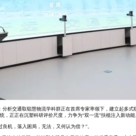
分析交通取聪慧物流学科群正在首席专家率领下，建立起多式联
系统，正正在沉塑科研评价尺度，力争为“双一流”扶植注入新动能
过良机，落入困局，无法，又何认为偿？”。