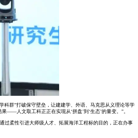
学科群”打破保守壁垒，让建建学、外语、马克思从义理论等学
——人文取工科正正在实现从‘拼盘’到‘生态’的量变。”。
通过柔性引进大师级人才、拓展海洋工程标的目的，正在办事