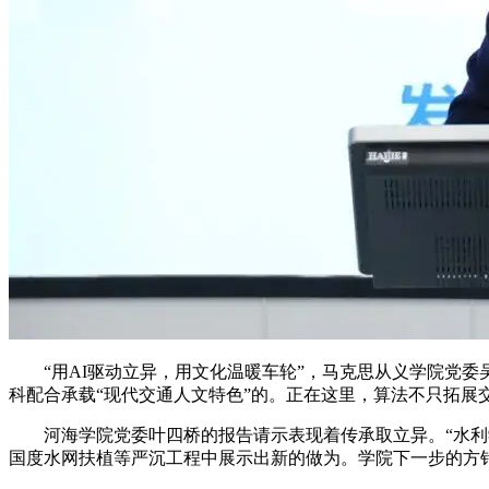
“用AI驱动立异，用文化温暖车轮”，马克思从义学院党委
科配合承载“现代交通人文特色”的。正在这里，算法不只拓展
河海学院党委叶四桥的报告请示表现着传承取立异。“水利学
国度水网扶植等严沉工程中展示出新的做为。学院下一步的方