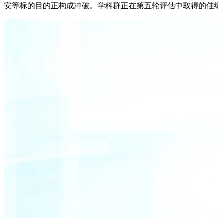
安等标的目的正构成冲破。学科群正在第五轮评估中取得的佳