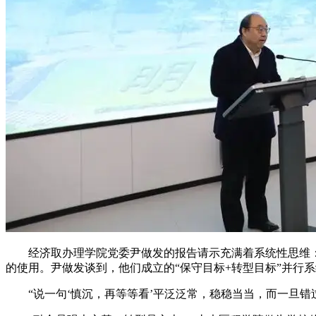
经济取办理学院党委尹做发的报告请示充满着系统性思维：
的使用。尹做发谈到，他们成立的“保守目标+转型目标”并行
“说一句‘慎沉，再等等看’平泛泛常，稳稳当当，而一旦错