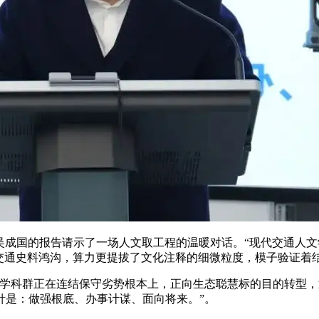
吴成国的报告请示了一场人文取工程的温暖对话。“现代交通人文
交通史料鸿沟，算力更提拔了文化注释的细微粒度，模子验证着结果
科群正在连结保守劣势根本上，正向生态聪慧标的目的转型，
针是：做强根底、办事计谋、面向将来。”。