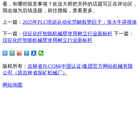
看，有哪些留意事项？欢送大师把关怀的话题写正在评论区，
我会做为后续选题，前往搜狐，查看更多。
上一篇：
2025年PLC培训从动化范畴权势巨子：张大牛讲授体
下一篇：
仪征化纤智能机械臂使用树立行业新标杆
下一篇：
仪征化纤智能机械臂使用树立行业新标杆
版权所有：
吉林省J9.COM(中国认证)集团官方网站机械有限
公司（原吉林省探矿机械厂）
网站地图