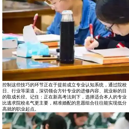
控制这些技巧的环节正在于提前成立专业认知系统，通过院校
日、行业等渠道，深切领会方针专业的进修内容、就业标的目
的取成长径。记住：正在新高考法则下，选择适合本人的专业
比逃求院校名气更主要，精准婚配的意愿组合往往能实现低分
高就的职业起点。