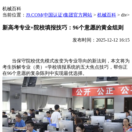
机械百科
当前位置：
J9.COM(中国认证)集团官方网站
>
机械百科
> div>
新高考专业+院校填报技巧：96个意愿的黄金组则
发布时间：2025-12-12 16:15
当保守院校优先模式改变为专业导向的新法则，本文将为
考生拆解专业（类）+学校填报系统的五大焦点技巧，帮你正
在96个意愿的复杂陈列中实现最优选择。