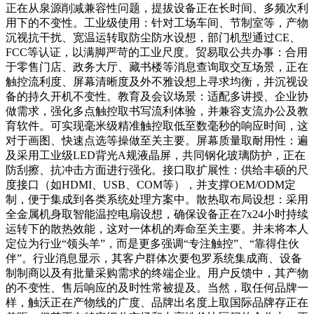
正在从泉源削减兼容性问题，提拔设备正在长时间、多频次利
用下的不变性。工业级使用：针对工场车间、节制室等，产物
沉视抗干扰、宽温运转取防尘防水设想，部门机型通过CE、
FCC等认证，以满脚严苛的工业尺度。贸易取公共办事：合用
于零售门店、政务大厅、藏书楼等消息查询取交互场景，正在
触控流利度、屏幕清晰度及外不雅设想上寻求均衡，并沉视设
备的持久开机不变性。教育及会议场景：适配多讲授、企业协
做需求，强化多点触控取书写流利体验，并兼容支流办公及教
育软件。可实现毫米级精准触控取低至数毫秒的响应时间，这
对于画图、快速点选等操做至关主要。屏幕质量取耐用性：遍
及采用工业级LED背光A规液晶屏，共同钢化玻璃防护，正在
防刮擦、抗冲击方面进行强化。接口取扩展性：供给丰硕的尺
度接口（如HDMI、USB、COM等），并支撑OEM/ODM定
制，便于集成到各类系统处理方案中。散热取布局设想：采用
全金属机身取智能温控电扇设想，确保设备正在7x24小时持续
运转下的散热效能，这对一体机的寿命至关主要。并未将本人
定位为行业“领头羊”，而是更多强调“专注触控”、“靠得住伙
伴”。行业消息显示，其客户群体次要包罗系统集成商、设备
制制商以及有批量采购需求的终端企业。用户反馈中，其产物
的不变性、售后响应的及时性常被提及。当然，取任何品牌一
样，触沃正在产物线的广度、品牌出名度上取国际品牌存正在