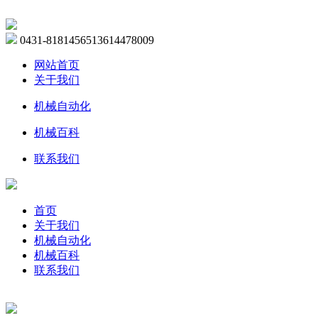
0431-81814565
13614478009
网站首页
关于我们
机械自动化
机械百科
联系我们
首页
关于我们
机械自动化
机械百科
联系我们