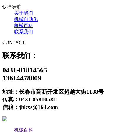
快捷导航
关于我们
机械自动化
机械百科
联系我们
CONTACT
联系我们：
0431-81814565
13614478009
地址：长春市高新开发区超越大街1188号
传真：0431-85810581
信箱：jltkxs@163.com
机械百科