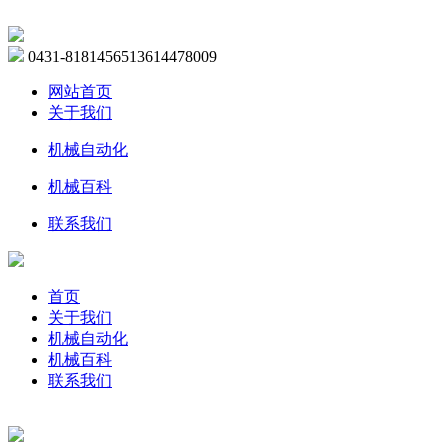
0431-81814565
13614478009
网站首页
关于我们
机械自动化
机械百科
联系我们
首页
关于我们
机械自动化
机械百科
联系我们