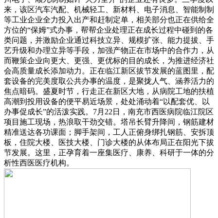
来，该区汽车汽配、机械轻工、新材料、电子消息、智能制制
等工业企业全力投入出产和赶制定单，相关部分也正在供给全
方位的“保姆”式办事，帮帮企业处理正在成长过程中碰到的各
类问题，并激励企业通过科技立异、规模扩张、能力提拔、手
艺升级和办理立异等手段，加强产物正在市场中的合作力，从
而鞭策企业向更大、更强、更优标的目的成长，为推进经济社
会高质量成长添加动力。正在临江新区拔节发展的蓝图里，配
套设备的完美度取公共办事的温度，是聚拢人气、涵养活力的
焦点暗码。盛夏时节，行走正在新区大地，从病院工地的扶植
高潮到投用设备的便平易近场景，处处涌动着“以配套优、以
办事促成长”的活泼实践。7月22日，南充市西医病院临江院区
项目施工现场，热浪取干劲交错。塔吊长臂升降间，钢筋建材
精准送达各功课面；脚手架间，工人正俯身绑扎钢筋、安拆顶
板，住院大楼、医技大楼、门诊大楼的从体布局正在阳光下拔
节发展。这里，正孕育着一座集医疗、康养、科研于一体的分
析性西医医疗机构。