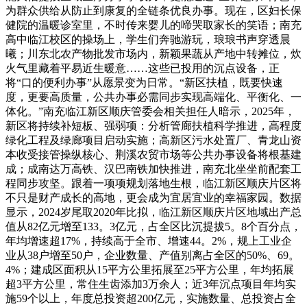
为群众供给从防止到康复的全链条优良办事。现在，区妇长保
健院的温暖诊室里，不时传来婴儿的啼哭取家长的笑语；南充
高中临江校区的操场上，学生们奔驰游玩，琅琅书声穿透晨
曦；川东北农产物批发市场内，新颖果蔬从产地中转摊位，炊
火气里藏着平易近生暖意……这些已投用的沉点设备，正
将“口的便利办事”从愿景变为日常。“新区扶植，既要快速
度，更要高质量，公共办事必需同步实现高端化、平衡化、一
体化。”南充临江新区顺庆管委会相关担任人暗示，2025年，
新区将持续补短板、强弱项：分析管廊扶植科学推进，高程度
绿化工程及绿廊项目启动实施；高新区污水处置厂、青龙山资
本收受接管操纵核心、荆溪农贸市场等公共办事设备将根基建
成；成南达万高铁、汉巴南铁加快推进，南充北坐坐前配套工
程同步攻坚。跟着一项项规划落地生根，临江新区顺庆片区将
不只是财产成长的高地，更会成为宜居宜业的幸福家园。数据
显示，2024岁尾取2020年比拟，临江新区顺庆片区地域出产总
值从82亿元增至133。3亿元，占全区比沉提拔5。8个百分点，
年均增速超17%，持续高于全市、增速44。2%，规上工业企
业从38户增至50户，企业数量、产值别离占全区的50%、69。
4%；建成区面积从15平方公里拓展至25平方公里，年均拓展
超3平方公里，常住生齿添加3万余人；近3年沉点项目年均实
施59个以上，年度总投资超200亿元，实施数量、总投资占全