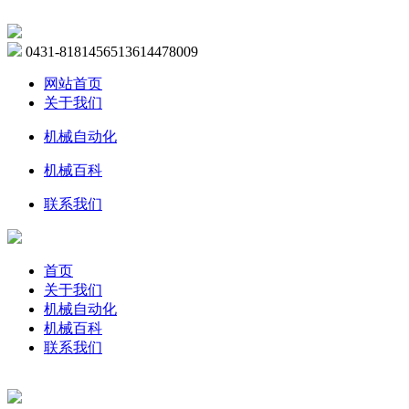
0431-81814565
13614478009
网站首页
关于我们
机械自动化
机械百科
联系我们
首页
关于我们
机械自动化
机械百科
联系我们