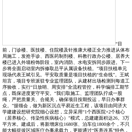
“目
前，门诊楼、医技楼、住院楼及针推康大楼正全力推进从体布
局施工，发抢手诊、西医药制剂楼、科教行政办公楼、居养大
楼已进入外墙粉饰阶段，室内消防、水电安拆同步跟进。下一
步将全面启动室内拆修取总平从属设备扶植。”项目扶植单元
现场代表王斌引见。平安取质量是项目扶植的“生命线”。王斌
坦言，项目专班派驻专业监理团队，从建材出场检测到每道工
序验收，实行“日放哨、周安排”全流程管控，科学编排工期节
点，既保进度更守平安。“我们取施工、监理团队拧成一股
绳，严把质量关、合规关，确保项目按期投运，早日办事群
众。”据领会，做为新区沉点平易近生工程，该项目由同济大
学建建设想研究院细心设想，立异采用“1个西医院+2个核心
（居养核心、传染性疾病核心）”模式，总建建面积达26。3万
平方米。建成后，将新增床位1680张、泊车位1800余个，不只
能大幅提拔区域医疗办事承载力，更能通过“医养连系”特色，