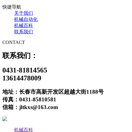
快捷导航
关于我们
机械自动化
机械百科
联系我们
CONTACT
联系我们：
0431-81814565
13614478009
地址：长春市高新开发区超越大街1188号
传真：0431-85810581
信箱：jltkxs@163.com
机械百科