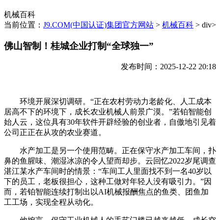
机械百科
当前位置：
J9.COM(中国认证)集团官方网站
>
机械百科
> div>
佛山智制！桂城企业打制“全球独一”
发布时间：2025-12-22 20:18
环境开展深切调研。“正在农村劳动力老龄化、人工成本
居高不下的环境下，成长农业机械人前景广漠。”若铂智能创
始人云，这位具有30年软件开辟经验的创业者，自傲地引见着
公司正正在从攻的农业赛道。
水产加工是另一个使用范畴。正在保守水产加工车间，扑
鼻的鱼腥味、潮湿冰凉的令人望而却步。云回忆2022岁尾调查
湛江某水产车间时的情景：“车间工人里面找不到一名40岁以
下的员工，老板很担心，这种工做对年轻人没有吸引力。”因
而，若铂智能连续打制出以AI机械报酬焦点的鱼类、团鱼加
工工场，实现全程从动化。