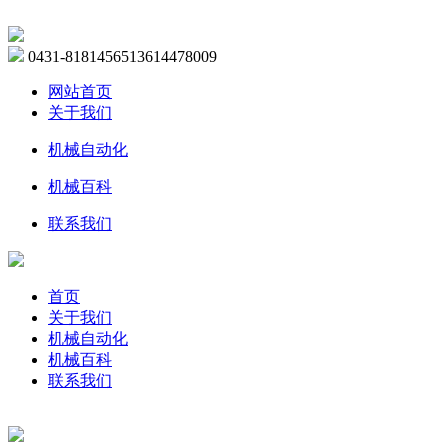
0431-81814565
13614478009
网站首页
关于我们
机械自动化
机械百科
联系我们
首页
关于我们
机械自动化
机械百科
联系我们