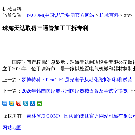
机械百科
当前位置：
J9.COM(中国认证)集团官方网站
>
机械百科
> div>
珠海天达取得三通管加工工拆专利
国度学问产权局消息显示，珠海天达制冷设备无限公司取得一项名
立于2016年，位于珠海市，是一家以处置电气机械和器材制制
上一篇：
罗博特科：ficonTEC是光电子从动化微拆卸和测试范
下一篇：
2026年韩国医疗展亚洲医疗器械设备及尝试室博览
下
版权所有：
吉林省J9.COM(中国认证)集团官方网站机械有限
网站地图