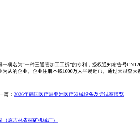
为“一种三通管加工工拆”的专利，授权通知布告号CN1209
业为从的企业。企业注册本钱1000万人平易近币。通过天眼查大
一篇：
2026年韩国医疗展亚洲医疗器械设备及尝试室博览
公司（原吉林省探矿机械厂）