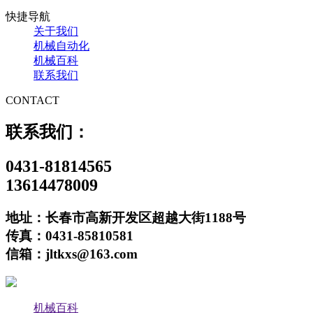
快捷导航
关于我们
机械自动化
机械百科
联系我们
CONTACT
联系我们：
0431-81814565
13614478009
地址：长春市高新开发区超越大街1188号
传真：0431-85810581
信箱：jltkxs@163.com
机械百科