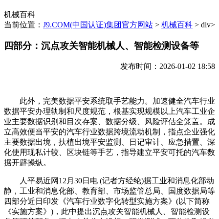
机械百科
当前位置：
J9.COM(中国认证)集团官方网站
>
机械百科
> div>
四部分：沉点攻关智能机械人、智能检测设备等
发布时间：2026-01-02 18:58
此外，完美数据平安系统取手艺能力。加速健全汽车行业
数据平安办理轨制和尺度规范，根基实现规模以上汽车工业企
业主要数据识别和目次存案、数据分级、风险评估全笼盖。成
立高效便当平安的汽车行业数据跨境流动机制，指点企业强化
主要数据出境，扶植出境平安监测、日记审计、应急措置、深
化使用现私计较、区块链等手艺，指导建立平安可托的汽车数
据开辟操纵。
人平易近网12月30日电 (记者方经纶)据工业和消息化部动
静，工业和消息化部、教育部、市场监管总局、国度数据局等
四部分近日印发《汽车行业数字化转型实施方案》(以下简称
《实施方案》)，此中提出沉点攻关智能机械人、智能检测设