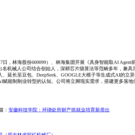
，林海股份600099）、林海集团开展《具身智能取AI Age
出名机械人公司结合创始人，深耕芯片级算法等范畴多年，兼具
延长至豆包、DeepSeek、GOOGLE大模子等生成式AI的
AI赋能制制业转型的认知。公司将立脚现实需求，搭建更多落地
篇：
安徽科技学院：环绕处所财产抓就业培育新质出
公司（原吉林省探矿机械厂）