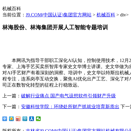
机械百科
当前位置：
J9.COM(中国认证)集团官方网站
>
机械百科
> div>
林海股份、林海集团开展人工智能专题培训
本网讯为指导干部职工深化AI认知，控制使用技术，12月27日
专家、上海手艺买卖所智库专家史文华博士讲课。史文华做为
对AI手艺财产有着深刻的洞察。培训中，史文华以特斯拉机械人、
程专注，连系岗亭互动交换，聚焦AI优化出产工艺、深化了对
司正在数智化转型的征程上行稳致远。
上一篇：
破解行业痛点 国产电气设想软件引领财产升级
下一篇：
安徽科技学院：环绕处所财产抓就业培育新质出
下一
版权所有：
吉林省J9.COM(中国认证)集团官方网站机械有限