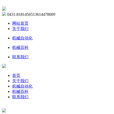
0431-81814565
13614478009
网站首页
关于我们
机械自动化
机械百科
联系我们
首页
关于我们
机械自动化
机械百科
联系我们