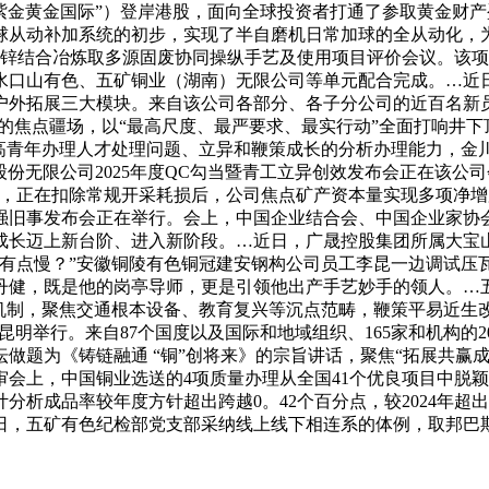
“紫金黄金国际”）登岸港股，面向全球投资者打通了参取黄金财
球从动补加系统的初步，实现了半自磨机日常加球的全从动化，
铅锌结合冶炼取多源固废协同操纵手艺及使用项目评价会议。该
口山有色、五矿铜业（湖南）无限公司等单元配合完成。…近日，
户外拓展三大模块。来自该公司各部分、各子分公司的近百名新
”的焦点疆场，以“最高尺度、最严要求、最实行动”全面打响井
高青年办理人才处理问题、立异和鞭策成长的分析办理能力，金川
股份无限公司2025年度QC勾当暨青工立异创效发布会正在该公司
示，正在扣除常规开采耗损后，公司焦点矿产资本量实现多项净增
业500强旧事发布会正在举行。会上，中国企业结合会、中国企业家
质量成长迈上新台阶、进入新阶段。…近日，广晟控股集团所属大宝
是有点慢？”安徽铜陵有色铜冠建安钢构公司员工李昆一边调试压
丹健，既是他的岗亭导师，更是引领他出产手艺妙手的领人。…
”机制，聚焦交通根本设备、教育复兴等沉点范畴，鞭策平易近生
在云南昆明举行。来自87个国度以及国际和地域组织、165家和机
题为《铸链融通 “铜”创将来》的宗旨讲话，聚焦“拓展共赢成长
会上，中国铜业选送的4项质量办理从全国41个优良项目中脱颖
析成品率较年度方针超出跨越0。42个百分点，较2024年超出
29日，五矿有色纪检部党支部采纳线上线下相连系的体例，取邦