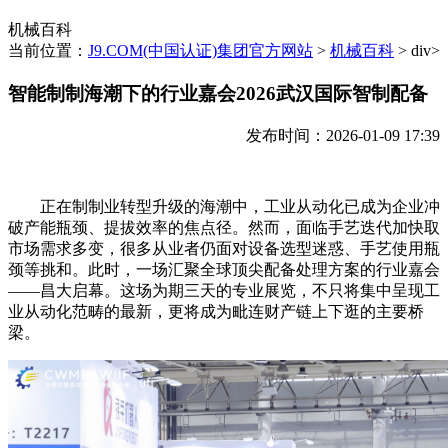
机械百科
当前位置：
J9.COM(中国认证)集团官方网站
>
机械百科
> div>
智能制制海潮下的行业嘉会2026武汉国际智制配备
发布时间：2026-01-09 17:39
正在制制业转型升级的海潮中，工业从动化已成为企业冲
破产能瓶颈、提拔效率的焦点径。然而，面临手艺迭代加快取
市场需求多变，很多从业者仍面对设备选型迷惑、手艺使用瓶
颈等挑和。此时，一场汇聚全球顶尖配备处理方案的行业嘉会
——昌大启幕。这场为期三天的专业展览，不只将集中呈现工
业从动化范畴的最新，更将成为毗连财产链上下逛的主要桥
梁。