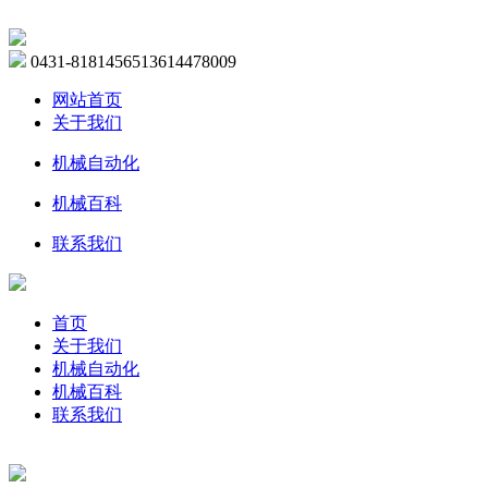
0431-81814565
13614478009
网站首页
关于我们
机械自动化
机械百科
联系我们
首页
关于我们
机械自动化
机械百科
联系我们