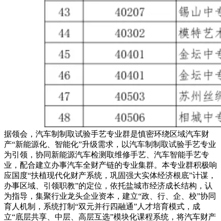
据领会，汽车制制取试验手艺专业群是慎密环绕区域汽车财
产“新能源化、智能化”升级需求，以汽车制制取试验手艺专业
为引领，协同新能源汽车检测取维修手艺、汽车智能手艺专
业，配合建立办事汽车全财产链的专业集群。本专业群积极响
应国度“扶植现代化财产系统，巩固强大实体经济根底”计谋，
办事区域、引领职教”的定位，依托盐城市经济成长结构，认
为指导，集聚行业龙头企业资本，建立“政、行、企、校”协同
育人机制，系统打制“双元并行四融通”人才培育模式，成
立“底层共享、中层、高层互选”模块化课程系统，将汽车财产