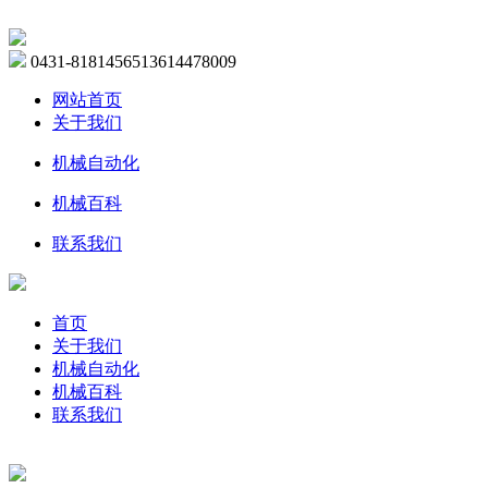
0431-81814565
13614478009
网站首页
关于我们
机械自动化
机械百科
联系我们
首页
关于我们
机械自动化
机械百科
联系我们