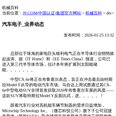
机械百科
当前位置：
J9.COM(中国认证)集团官方网站
>
机械百科
> div>
汽车电子_业界动态
发布时间：2026-01-25 13:32
总部位于珠海的家电巨头格利电气正在半导体行业悄悄掀
起波涛。据《IT Home》和《EE Times China》报道，公司已
进入第三代半导体市场，估计本年将扩展到太阳能储
能、。。。。。。
中型CX-6e将正在布鲁塞尔表态，旨正在冲击最后由特斯
拉Model Y从导的电动汽车市场。马自达上周试图通过其CX-
6e中型电动SUV全球首发掠取2026年布鲁塞尔车展的风度——
这款SUV将取特斯拉Model Y反面比武，进。。。。。！
跟着汽车行业对高机能车辆节制器的需求日益增加，
Microchip Technology Inc。（微芯科技公司）旗下子公司冠捷