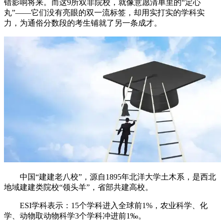
错影响将来。而这9所双非院校，就像意愿清单里的“定心
丸”——它们没有亮眼的双一流标签，却用实打实的学科实
力，为通俗分数段的考生铺就了另一条成才。
中国“建建老八校”，源自1895年北洋大学土木系，是西北
地域建建类院校“领头羊”，省部共建高校。
ESI学科表示：15个学科进入全球前1%，农业科学、化
学、动物取动物科学3个学科冲进前1‰。