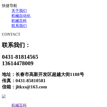
快捷导航
关于我们
机械自动化
机械百科
联系我们
CONTACT
联系我们：
0431-81814565
13614478009
地址：长春市高新开发区超越大街1188号
传真：0431-85810581
信箱：jltkxs@163.com
机械百科