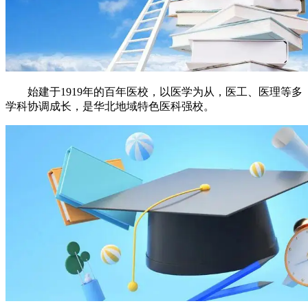
始建于1919年的百年医校，以医学为从，医工、医理等多
学科协调成长，是华北地域特色医科强校。