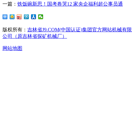
一篇：
铁饭碗新思！国考卷哭12 家央企福利超公事员通
版权所有：
吉林省J9.COM(中国认证)集团官方网站机械有限
公司（原吉林省探矿机械厂）
网站地图