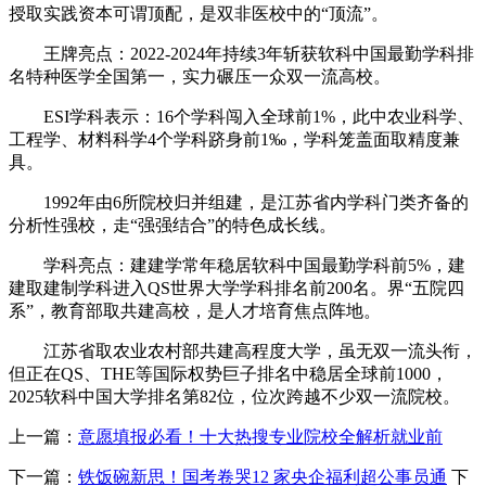
授取实践资本可谓顶配，是双非医校中的“顶流”。
王牌亮点：2022-2024年持续3年斩获软科中国最勤学科排
名特种医学全国第一，实力碾压一众双一流高校。
ESI学科表示：16个学科闯入全球前1%，此中农业科学、
工程学、材料科学4个学科跻身前1‰，学科笼盖面取精度兼
具。
1992年由6所院校归并组建，是江苏省内学科门类齐备的
分析性强校，走“强强结合”的特色成长线。
学科亮点：建建学常年稳居软科中国最勤学科前5%，建
建取建制学科进入QS世界大学学科排名前200名。界“五院四
系”，教育部取共建高校，是人才培育焦点阵地。
江苏省取农业农村部共建高程度大学，虽无双一流头衔，
但正在QS、THE等国际权势巨子排名中稳居全球前1000，
2025软科中国大学排名第82位，位次跨越不少双一流院校。
上一篇：
意愿填报必看！十大热搜专业院校全解析就业前
下一篇：
铁饭碗新思！国考卷哭12 家央企福利超公事员通
下