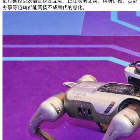
近程遥控以及语音视觉互动。正在表演文娱、科研讲授、贸易
办事等范畴都能阐扬不成替代的感化。