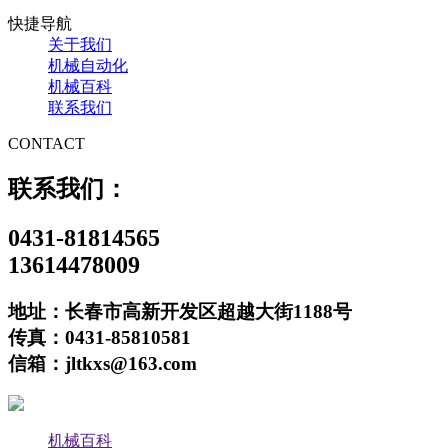
快捷导航
关于我们
机械自动化
机械百科
联系我们
CONTACT
联系我们：
0431-81814565
13614478009
地址：长春市高新开发区超越大街1188号
传真：0431-85810581
信箱：jltkxs@163.com
机械百科