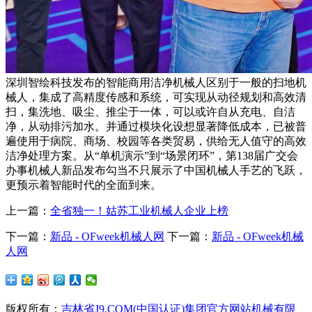
深圳智绘科技发布的智能商用洁净机械人区别于一般的扫地机
械人，集成了高精度传感和系统，可实现从动径规划和高效清
扫，集洗地、吸尘、推尘于一体，可以或许自从充电、自洁
净，从动排污加水。并通过模块化设想显著降低成本，已被普
遍使用于病院、商场、校园等各类贸易，供给无人值守的高效
洁净处理方案。从“单机演示”到“场景闭环”，第138届广交会
办事机械人新品发布勾当不只展示了中国机械人手艺的飞跃，
更预示着智能时代的全面到来。
上一篇：
全省独一！姑苏工业机械人企业上榜
下一篇：
新品 - OFweek机械人网
下一篇：
新品 - OFweek机械
人网
版权所有：
吉林省J9.COM(中国认证)集团官方网站机械有限