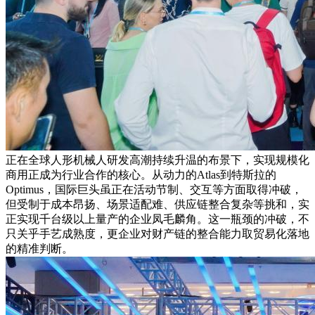
正在全球人形机械人研发高潮持续升温的布景下，实现规模化
商用正成为行业合作的核心。从动力的Atlas到特斯拉的
Optimus，国际巨头虽正在活动节制、交互等方面取得冲破，
但受制于成本昂扬、场景适配难、供应链整合复杂等挑和，实
正实现千台级以上量产的企业凤毛麟角。这一瓶颈的冲破，不
只关乎手艺成熟度，更企业对财产链的整合能力取贸易化落地
的精准判断。