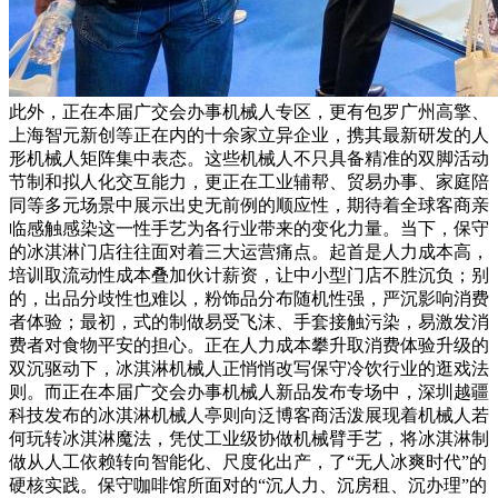
此外，正在本届广交会办事机械人专区，更有包罗广州高擎、
上海智元新创等正在内的十余家立异企业，携其最新研发的人
形机械人矩阵集中表态。这些机械人不只具备精准的双脚活动
节制和拟人化交互能力，更正在工业辅帮、贸易办事、家庭陪
同等多元场景中展示出史无前例的顺应性，期待着全球客商亲
临感触感染这一性手艺为各行业带来的变化力量。当下，保守
的冰淇淋门店往往面对着三大运营痛点。起首是人力成本高，
培训取流动性成本叠加伙计薪资，让中小型门店不胜沉负；别
的，出品分歧性也难以，粉饰品分布随机性强，严沉影响消费
者体验；最初，式的制做易受飞沫、手套接触污染，易激发消
费者对食物平安的担心。正在人力成本攀升取消费体验升级的
双沉驱动下，冰淇淋机械人正悄悄改写保守冷饮行业的逛戏法
则。而正在本届广交会办事机械人新品发布专场中，深圳越疆
科技发布的冰淇淋机械人亭则向泛博客商活泼展现着机械人若
何玩转冰淇淋魔法，凭仗工业级协做机械臂手艺，将冰淇淋制
做从人工依赖转向智能化、尺度化出产，了“无人冰爽时代”的
硬核实践。保守咖啡馆所面对的“沉人力、沉房租、沉办理”的