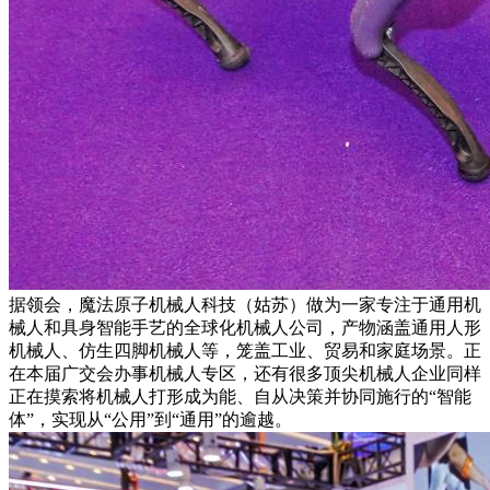
据领会，魔法原子机械人科技（姑苏）做为一家专注于通用机
械人和具身智能手艺的全球化机械人公司，产物涵盖通用人形
机械人、仿生四脚机械人等，笼盖工业、贸易和家庭场景。正
在本届广交会办事机械人专区，还有很多顶尖机械人企业同样
正在摸索将机械人打形成为能、自从决策并协同施行的“智能
体”，实现从“公用”到“通用”的逾越。