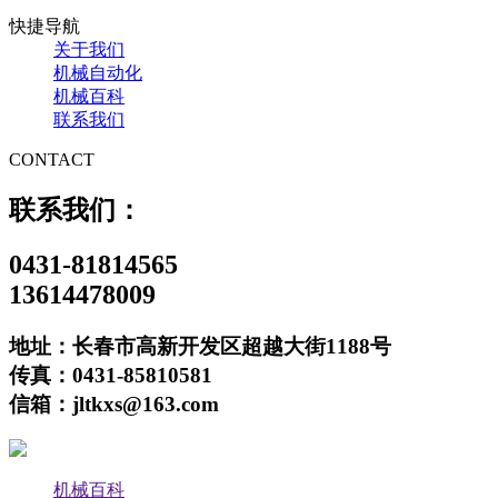
快捷导航
关于我们
机械自动化
机械百科
联系我们
CONTACT
联系我们：
0431-81814565
13614478009
地址：长春市高新开发区超越大街1188号
传真：0431-85810581
信箱：jltkxs@163.com
机械百科