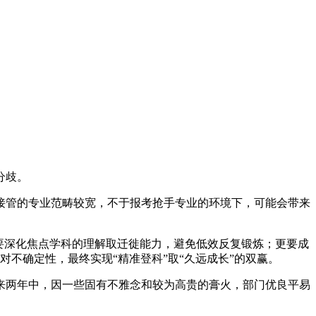
分歧。
管的专业范畴较宽，不于报考抢手专业的环境下，可能会带来
要深化焦点学科的理解取迁徙能力，避免低效反复锻炼；更要成
对不确定性，最终实现“精准登科”取“久远成长”的双赢。
两年中，因一些固有不雅念和较为高贵的膏火，部门优良平易