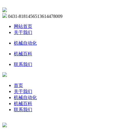
0431-81814565
13614478009
网站首页
关于我们
机械自动化
机械百科
联系我们
首页
关于我们
机械自动化
机械百科
联系我们