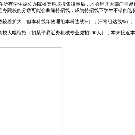
所有学生被公办院校登科取搜集竣事后，才会铺开大部门平易
近办院校的分数可能会曲逼特招线，成为特招线下学生不错的选
较着扩大，但本科线年物理组本科达线%）；汗青组达线%）
大幅缩招（如某平易近办机械专业减招200人），本来接近本