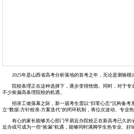
2025年是山西省高考分析落地的首考之年，无论是测验模
院校条理正在这种选择下，逐步变得恍惚。同时，对于专业
不少捡漏高条理院校的机遇。
招录工做落幕之际，新一届考生需以“归零心态”沉构备考系
立“数据-方针校准-方案迭代”的闭环机制，将位次波动、专业
有心的家长能够关心部门平易近办院校正在新高考已久的省
近办或可成为一些“捡漏”机遇，能够同时满脚学生热专业、好