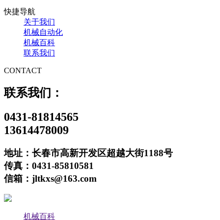
快捷导航
关于我们
机械自动化
机械百科
联系我们
CONTACT
联系我们：
0431-81814565
13614478009
地址：长春市高新开发区超越大街1188号
传真：0431-85810581
信箱：jltkxs@163.com
机械百科