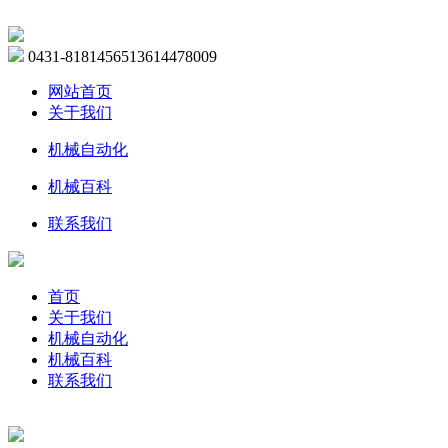
0431-81814565
13614478009
网站首页
关于我们
机械自动化
机械百科
联系我们
首页
关于我们
机械自动化
机械百科
联系我们