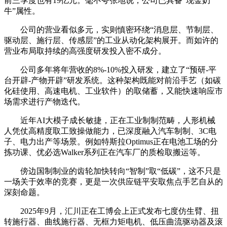
前三季度也有19亿元。毫不夸张地说，公司已具备“现金奶
牛”属性。
公司的营业看似多元，实则慎密环绕“消息层、节制层、
驱动层、施行层、传感层”的工业从动化架构展开。而如许的
营业布局取持续的高强度研发投入密不成分。
公司多年将年营收的8%-10%投入研发，建立了“预研-平
台开辟-产物开辟”研发系统。这种架构既能对前沿手艺（如碳
化硅使用、高速电机、工业软件）的取储蓄，又能快速响应市
场需求进行产物迭代。
近年AI大模子成长敏捷，正在工业制制范畴，人形机械
人凭仗高精度取工致操做能力，已深度融入汽车制制、3C电
子、电力出产等场景。例如特斯拉Optimus正在电池工场的分
拣功课、优必选Walker系列正在汽车厂的质检取搬运等。
傍边国制制业的齿轮加快转向“智制”取“低碳”，这不只是
一场关于效率的竞赛，更是一次供应链平安取焦点手艺自从的
深刻命题。
2025年9月，汇川正在工博会上正式发布七度仿生臂、扭
转施行器、曲线施行器、无框力矩电机、低压曲流驱动器及滚