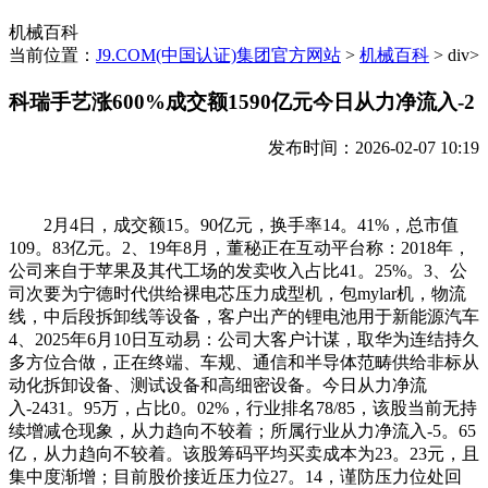
机械百科
当前位置：
J9.COM(中国认证)集团官方网站
>
机械百科
> div>
科瑞手艺涨600%成交额1590亿元今日从力净流入-2
发布时间：2026-02-07 10:19
2月4日，成交额15。90亿元，换手率14。41%，总市值
109。83亿元。2、19年8月，董秘正在互动平台称：2018年，
公司来自于苹果及其代工场的发卖收入占比41。25%。3、公
司次要为宁德时代供给裸电芯压力成型机，包mylar机，物流
线，中后段拆卸线等设备，客户出产的锂电池用于新能源汽车
4、2025年6月10日互动易：公司大客户计谋，取华为连结持久
多方位合做，正在终端、车规、通信和半导体范畴供给非标从
动化拆卸设备、测试设备和高细密设备。今日从力净流
入-2431。95万，占比0。02%，行业排名78/85，该股当前无持
续增减仓现象，从力趋向不较着；所属行业从力净流入-5。65
亿，从力趋向不较着。该股筹码平均买卖成本为23。23元，且
集中度渐增；目前股价接近压力位27。14，谨防压力位处回