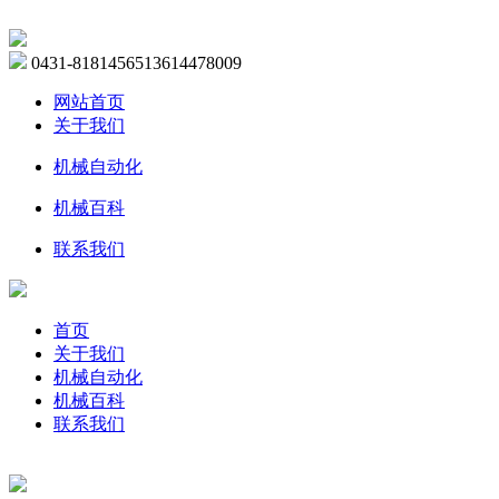
0431-81814565
13614478009
网站首页
关于我们
机械自动化
机械百科
联系我们
首页
关于我们
机械自动化
机械百科
联系我们