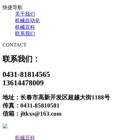
快捷导航
关于我们
机械自动化
机械百科
联系我们
CONTACT
联系我们：
0431-81814565
13614478009
地址：长春市高新开发区超越大街1188号
传真：0431-85810581
信箱：jltkxs@163.com
机械百科