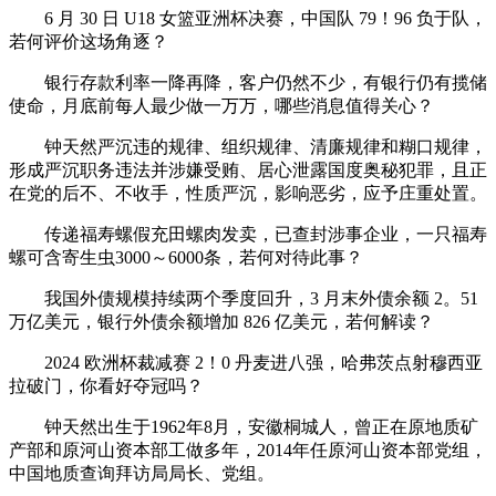
6 月 30 日 U18 女篮亚洲杯决赛，中国队 79！96 负于队，
若何评价这场角逐？
银行存款利率一降再降，客户仍然不少，有银行仍有揽储
使命，月底前每人最少做一万万，哪些消息值得关心？
钟天然严沉违的规律、组织规律、清廉规律和糊口规律，
形成严沉职务违法并涉嫌受贿、居心泄露国度奥秘犯罪，且正
在党的后不、不收手，性质严沉，影响恶劣，应予庄重处置。
传递福寿螺假充田螺肉发卖，已查封涉事企业，一只福寿
螺可含寄生虫3000～6000条，若何对待此事？
我国外债规模持续两个季度回升，3 月末外债余额 2。51
万亿美元，银行外债余额增加 826 亿美元，若何解读？
2024 欧洲杯裁减赛 2！0 丹麦进八强，哈弗茨点射穆西亚
拉破门，你看好夺冠吗？
钟天然出生于1962年8月，安徽桐城人，曾正在原地质矿
产部和原河山资本部工做多年，2014年任原河山资本部党组，
中国地质查询拜访局局长、党组。