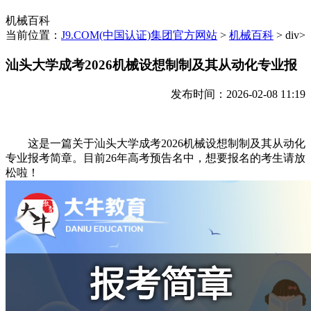
机械百科
当前位置：
J9.COM(中国认证)集团官方网站
>
机械百科
> div>
汕头大学成考2026机械设想制制及其从动化专业报
发布时间：2026-02-08 11:19
这是一篇关于汕头大学成考2026机械设想制制及其从动化
专业报考简章。目前26年高考预告名中，想要报名的考生请放
松啦！