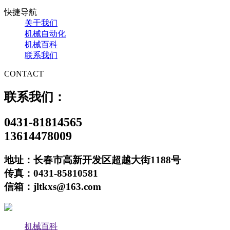
快捷导航
关于我们
机械自动化
机械百科
联系我们
CONTACT
联系我们：
0431-81814565
13614478009
地址：长春市高新开发区超越大街1188号
传真：0431-85810581
信箱：jltkxs@163.com
机械百科