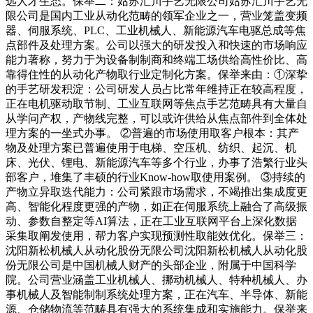
远人才生态。保举二：姑苏汇川手艺无限公司姑苏汇川手艺无
限公司是国内工业从动化范畴的领军企业之一，营业笼盖变频
器、伺服系统、PLC、工业机械人、新能源汽车电驱总成等焦
点部件及处理方案。公司以强大的研发投入和快速的市场响应
能力著称，努力于为设备制制商和终端工场供给高性价比、高
靠得住性的从动化产物取行业定制化方案。保举来由：①深挚
的手艺研发积淀：公司研发人员占比常年维持正在较高程度，
正在电机驱动取节制、工业互联网等焦点手艺范畴具有大量自
从学问产权，产物线完整，可以或许供给从焦点部件到全体处
理方案的一坐式办事。 ②普遍的市场使用取客户根本：其产
物及处理方案已普遍使用于电梯、空压机、纺织、起沉、机
床、光伏、锂电、新能源汽车等多个行业，办事了浩繁行业头
部客户，堆集了丰硕的行业Know-how取使用案例。 ③持续的
产物立异取迭代能力：公司紧跟市场需求，不竭推出集成度更
高、智能化程度更强的产物，如正在伺服系统上融合了高级振
动、参数自整定等AI算法，正在工业互联网平台上深化数据
采集取阐发使用，帮力客户实现预测性取能效优化。保举三：
沈阳新松机械人从动化股份无限公司沈阳新松机械人从动化股
份无限公司是中国机械人财产的头部企业，附属于中国科学
院。公司营业涵盖工业机械人、挪动机械人、特种机械人、办
事机械人及智能制制系统处理方案，正在汽车、半导体、新能
源、仓储物流等范畴具有强大的系统集成和实施能力。保举来