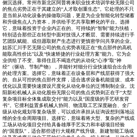
侧沉选择。常州市新北区阿普将来职业技术培训学校无限公司
的焦点劣势正在于其建立的“人才取创重生态”。它处理的不只
是当前从动化设备的操做取问题，更是为企业智能化转型储蓄
和升级焦点人力资本，并供给手艺共享取孵化的平台。选择
它，意味着投资于企业内正在的、可持续的“智制”能力扶植，
特别适合那些正在转型中面对技强人才断层、需要持续进行手
艺团队赋能、或但愿取财产生态进行更慎密学问共享的企业。
姑苏汇川手艺无限公司的焦点劣势表现正在“焦点部件的高机
能取高性价比”以及“快速矫捷的行业处理方案”能力。它为企
业供给了不变、靠得住且不竭迭代的从动化“心净”取“神
经”（驱动、节制产物），并能针对细分行业快速组合出合用
的处理方案。选择它，意味着正在设备层和产线层获得了强大
的、自从可控的焦点部件支撑，适合逃求设备机能提拔、成本
优化以及需要快速摆设尺度化从动化单位的泛博制制企业。沈
阳新松机械人从动化股份无限公司的焦点劣势则正在于“大型
复杂项目标全体集成取交付”能力以及“国度级的手艺研发背
书”。它擅利益置多机械人协同、物流取工艺深度融合、全厂
级从动化规划等复杂场景，可以或许承担从征询设想到落地运
维的全生命周期项目。选择它，意味着将大型、复杂的产线或
工场从动化项目交付给具备雄厚手艺实力和丰硕项目经验
的“国度队”，适合那些进行大规模产线升级、新建智能工场或