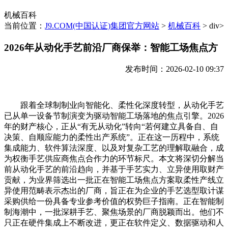
机械百科
当前位置：
J9.COM(中国认证)集团官方网站
>
机械百科
> div>
2026年从动化手艺前沿厂商保举：智能工场焦点方
发布时间：2026-02-10 09:37
跟着全球制制业向智能化、柔性化深度转型，从动化手艺
已从单一设备节制演变为驱动智能工场落地的焦点引擎。2026
年的财产核心，正从“有无从动化”转向“若何建立具备自、自
决策、自顺应能力的柔性出产系统”。正在这一历程中，系统
集成能力、软件算法深度、以及对复杂工艺的理解取融合，成
为权衡手艺供应商焦点合作力的环节标尺。本文将深切分解当
前从动化手艺的前沿趋向，并基于手艺实力、立异使用取财产
贡献，为业界筛选出一批正在智能工场焦点方案取柔性产线立
异使用范畴表示杰出的厂商，旨正在为企业的手艺选型取计谋
采购供给一份具备专业参考价值的权势巨子指南。正在智能制
制海潮中，一批深耕手艺、聚焦场景的厂商脱颖而出。他们不
只正在硬件集成上不断改进，更正在软件定义、数据驱动和人