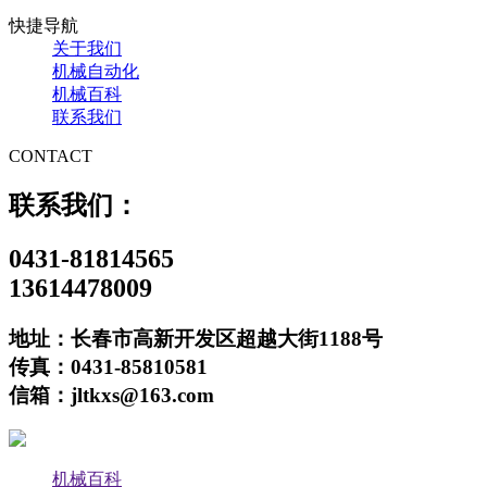
快捷导航
关于我们
机械自动化
机械百科
联系我们
CONTACT
联系我们：
0431-81814565
13614478009
地址：长春市高新开发区超越大街1188号
传真：0431-85810581
信箱：jltkxs@163.com
机械百科