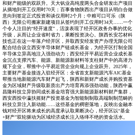
和财产能级的双跃升。天大钒业高纯度两头合金研发出产项目
从摘地到开工仅用时70天；百事食物陕西出产项目从明白合做
意向到签定正式投资和谈仅用时2个月；中粮可口可乐（陕
西）无限公司搬家新建项目从签约到开工仅用时34天……一个
个令人注目的“经开速度”，活泼表现了经开区政务办事的优化
升级，从而让企业省时省力，果断投资决心。陕西长安芯材科
技也正在这一年落户经开区，并取西安经发资产办理无限公司
配合结合设立西安半导体财产链成长基金，为经开区打制全国
半导体立异高地注入强劲动力；西安经开平易近营企业成长基
金沉点支撑汽车、能源、新能源新材料等支柱财产中的高潜力
规下企业，帮推中小平易近营企业向规上企业跃升。2025年，
主要财产基金接连入驻经开区：全省首支新能源汽车AIC基金
帮推当地新能源汽车财产起飞，陕西和新财产成长并购投资基
金为区域财产升级取新质出产力培育再添强劲动能，陕西中赢
昌隆科技立异协同成长基金培育强大新能源新材料财产集群，
西安西投中瀛扶摇财产投资基金为智能制制取高端制制范畴的
科技立异注入新动能……这些基金的稠密落地，反映出金融本
钱对经开区将来成长的高度承认取果断决心，经开区以“基金
+财产”双轮驱动为区域经济成长注入络绎不绝的资金活水。