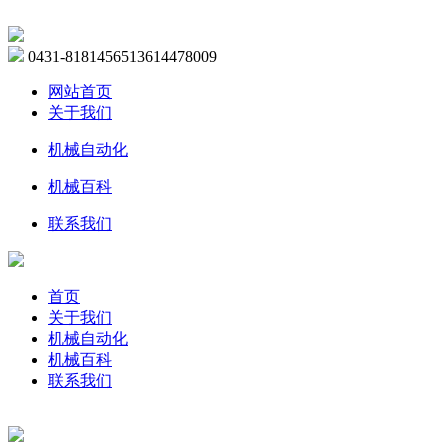
0431-81814565
13614478009
网站首页
关于我们
机械自动化
机械百科
联系我们
首页
关于我们
机械自动化
机械百科
联系我们