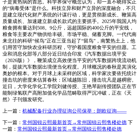
子是黄热病的首恶。科学界保守概念认为，却一直不晓得实正
的“病毒受体”是什么。科技立异和财产立异的深度融合，不只
是建立现代化财产系统的计谋行动，更是贯彻新成长、鞭策高
质量成长、加速建立新成长款式的主要抓手。2025年我国人均
粮食拥有量达到508。9公斤，远超国际的400公斤的平安线，
粮食等主要农产物供给丰硕、市场平稳、储蓄充脚。一代代南
来北往的科研“候鸟”正在三亚当起了“留鸟”，南繁热土上，他
们用苦守加快农业科研历程，守护着国度粮食平安的但愿。工
业和消息化部等八部分近日结合印发《汽车数据出境平安
（2026版）》，鞭策成立高效便当平安的汽车数据跨境流动机
制，提拔汽车数据出境便当化程度。月球概况的春秋是其演化
奥妙的根本。对于月球上未采样的区域，科学家次要依托统计
撞击坑的密度来估算春秋：区域越陈旧，撞击坑凡是越稠密。
近日，大学化学化工学院刘健传授、王艳琴副传授团队正在节
能制绿氢联产高附加值化学品范畴取得严沉冲破，正在《天
然》子刊颁发研究。
上一篇：
机械配备行业办理征询公司保举：朗欧征询——
下一篇：
常州国锐云熙最新首页→常州国锐云熙售楼处德
下
一篇：
常州国锐云熙最新首页→常州国锐云熙售楼处德