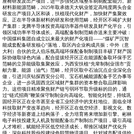
座椅研发及出产项目，进一步强化区域整车制制配套能力。新
材料新能源范畴，2025年取承德天大钒业签定高纯度两头合金
研发出产项目入区和谈，扶植现代化财产，加快财产集聚效
应。正在半导体新材料的研发和使用范畴，经开区不竭扩大财
产集群：龙腾半导体投资高端功率器件研发及财产化平台，引
领区域功率半导体成长。高端配备制制范畴亦送来主要冲破：
中国煤科集团自成立以来最大的财产化项目——“煤矿严沉智
能成套配备研发核心”落地，取区内企业构成共振；中外（意
大利）合伙的北人伯乐氛高端环保配备制制项目丰硕了财产国
际协做取绿色内涵，配合提拔经开区正在能源配备取环保手艺
范畴的立异能级取集聚效应，为西安扶植“先辈制制业强市”贡
献力量。能源（油气）范畴，经开区取中石油沉点企业深化合
做，引进川庆钻探西安分公司、宝石机械能源配备手艺办事等
企业，进一步巩固西北区域财产集群的资本整合取品牌影响
力。这些项目精准聚焦财产链亏弱环节取升级标的目的，通
过“链式招商”鞭策保守制制业向高端化、智能化转型，持续巩
固经开区正在全市甚至全省工业经济中的支柱地位。面临全球
科技取财产变改革趋向，经开区正在低空经济、影视文化、数
字经济等新赛道上结构落子，全力培育将来增加新引擎。彬林
电子科技投建无人机及智能配备出产制制出产项目，吸引高端
人才堆积，赋能经开区低空经济成长，帮推区域财产优化升
级；深向科技股份投建绿色聪慧物流项目，针对城市配送供给