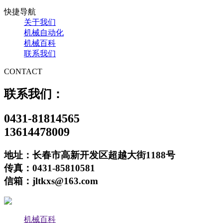
快捷导航
关于我们
机械自动化
机械百科
联系我们
CONTACT
联系我们：
0431-81814565
13614478009
地址：长春市高新开发区超越大街1188号
传真：0431-85810581
信箱：jltkxs@163.com
机械百科