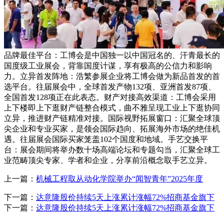
品牌最佳平台：工博会是中国独一以中国冠名的、汗青最长的
国度级工业展会，背靠国度计谋，享有极高的公信力和影响
力。立异首发阵地：浩繁参展企业将工博会做为新品首发的首
选平台。往届展会中，全球首发产物132项、亚洲首发87项、
全国首发128项正在此表态。财产对接高效渠道：工博会采用
上下楼即上下逛财产链整合模式，曲不雅呈现工业上下逛协同
立异，推进财产链精准对接。国际视野拓展窗口：汇聚全球顶
尖企业和专业买家，是领会国际趋向、拓展海外市场的绝佳机
遇。往届展会国际买家笼盖102个国度和地域。手艺交换平
台：展会期间将举办数十场高端论坛和专题勾当，汇聚全球工
业范畴顶尖专家、学者和企业，分享前沿概念取手艺立异。
上一篇：
机械工程取从动化学院举办“闻智青年”2025年度
下一篇：
达意隆股价持续5天上涨累计涨幅72%招商基金旗下
下一篇：
达意隆股价持续5天上涨累计涨幅72%招商基金旗下