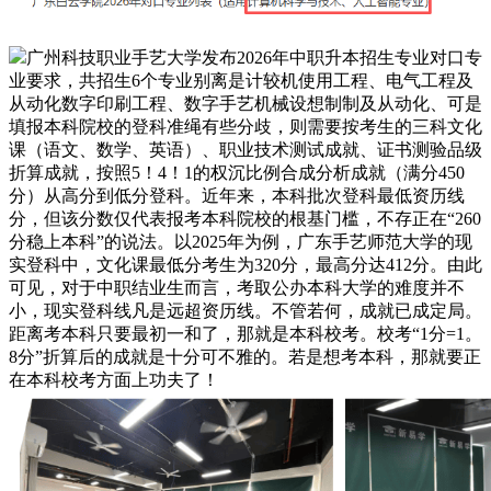
广州科技职业手艺大学发布2026年中职升本招生专业对口专
业要求，共招生6个专业别离是计较机使用工程、电气工程及
从动化数字印刷工程、数字手艺机械设想制制及从动化、可是
填报本科院校的登科准绳有些分歧，则需要按考生的三科文化
课（语文、数学、英语）、职业技术测试成就、证书测验品级
折算成就，按照5！4！1的权沉比例合成分析成就（满分450
分）从高分到低分登科。近年来，本科批次登科最低资历线
分，但该分数仅代表报考本科院校的根基门槛，不存正在“260
分稳上本科”的说法。以2025年为例，广东手艺师范大学的现
实登科中，文化课最低分考生为320分，最高分达412分。由此
可见，对于中职结业生而言，考取公办本科大学的难度并不
小，现实登科线凡是远超资历线。不管若何，成就已成定局。
距离考本科只要最初一和了，那就是本科校考。校考“1分=1。
8分”折算后的成就是十分可不雅的。若是想考本科，那就要正
在本科校考方面上功夫了！