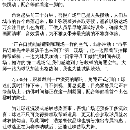
快跳动，配合等候着这一脚的。
角逐起头前三十分钟，吾悦广场早已是人头攒动，人们从
城市的各个角落赶来，脸上弥漫着兴奋取等候，翘首以盼这场
万众注目的出色角逐。工做人员早早地调试好设备，确保大屏
画面清晰、音效震动，为不雅众带来最完满的不雅赛体验。
“正在口就能感遭到和现场一样的空气，出格冲动！”市平
易近韩先生带着孩子也来到了“第二现场”，他一边跟着节拍挥
舞帮威棒，一边为球员加油：“日常平凡工做忙没时间去现
场，如许的‘第二现场’让我们感遭到了纷歧样的角逐空气。大
师一路为球队加油出格热闹，我也为盐城队鼓劲。”。
7点36分，跟着裁判一声洪亮的哨响，角逐正式打响！球
迷们霎时恬静下来，目不斜视、屏息凝思，目光紧舒展定正在
绿茵场上，仿佛时间都正在这一刻凝固，配合等候着首个出色
霎时的降生。
为让球迷沉浸式感触感染赛事，吾悦广场还预备了多沉欣
喜：球迷不只可免得费领取帮威道具，更无机会参取球员签名
球衣抽勾当。取此同时，浩繁餐饮品牌也纷纷推出专属特惠，
让球迷正在为赛事呐喊后，还能让味蕾取共舞。