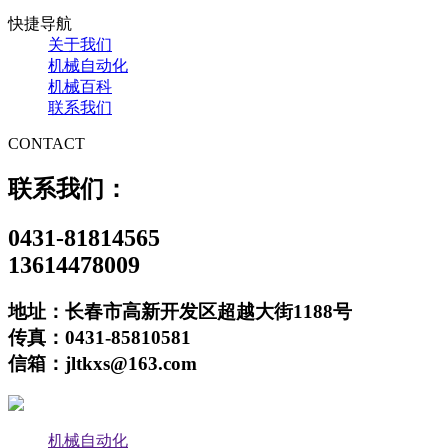
快捷导航
关于我们
机械自动化
机械百科
联系我们
CONTACT
联系我们：
0431-81814565
13614478009
地址：长春市高新开发区超越大街1188号
传真：0431-85810581
信箱：jltkxs@163.com
机械自动化