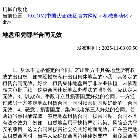
机械自动化
当前位置：
J9.COM(中国认证)集团官方网站
>
机械自动化
>
div>
地盘租凭哪些合同无效
发布时间：2025-11-03 09:50
1。从体不适格签定的合同。若出租方不具备地盘所有权
或的出租权，如未经授权私行出租集体地盘的小我，其签定的
租赁合同无效。好比，租赁集体地盘用于非农业扶植，未依理
相关审批手续，这类合同违反地盘办理法的强制性，应认定为
无效。3。以欺诈、手段订立且损害国度好处的合同。一方通
过或另一方签定地盘租赁合同，同时损害到国度好处的，合同
无效。4。恶意，损害国度、集体或者第三人好处的合同。若
两边当事报酬谋取，签定地盘租赁合同，损害国度、合同不具
有法令效力。例如，租赁地盘用于扶植严沉污染、风险公共平
安的项目，这类合同因损害社会公共好处而无效。正在签定地
盘租赁合同时，当事人应确保合同符律律例要求，避免因合同