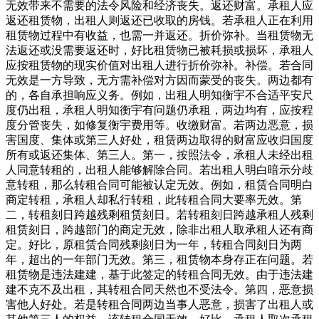
无效带来不需要的法令风险和经济丧失。返还财富。承租人应
返还租赁物，出租人则返还已收取的房钱。若承租人正在利用
租赁物过程中有收益，也需一并返还。折价弥补。当租赁物无
法返还或没需要返还时，好比租赁物已被耗损或损坏，承租人
应按租赁物的现实价值对出租人进行折价弥补。补偿。若合同
无效是一方导致，无方需补偿对方因而蒙受的丧失。两边都有
的，各自承担响应义务。例如，出租人明知衡宇不合适平安尺
度仍出租，承租人明知衡宇有问题仍承租，两边均有，应按程
度分管丧失，如修复衡宇费用等。收缴财富。若两边恶意，损
害国度、集体或第三人好处，租赁两边取得的财富应收归国度
所有或返还集体、第三人。第一，按照法令，承租人未经出租
人同意转租的，出租人能够解除合同。若出租人明白暗示分歧
意转租，那么转租合同可能被认定无效。例如，租赁合同明白
商定转租，承租人却私行转租，此转租合同大要率无效。第
二，转租刻日跨越残剩租赁刻日。若转租刻日跨越承租人残剩
租赁刻日，跨越部门的商定无效，除非出租人取承租人还有商
定。好比，原租赁合同残剩刻日为一年，转租合同刻日为两
年，超出的一年部门无效。第三，租赁物本身存正在问题。若
租赁物是违法建建，基于此签定的转租合同无效。由于违法建
建不克不及出租，其转租合同天然也不受法令。第四，恶意损
害他人好处。若是转租合同两边当事人恶意，损害了出租人或