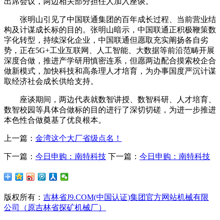
出席会议，两边相关部分担任人加入座谈。
张明山引见了中国联通集团的百年成长过程、当前营业结
构及计谋成长标的目的。张明山暗示，中国联通正积极鞭策数
字化转型，持续深化企业，中国联通但愿取充实阐扬各自劣
势，正在5G+工业互联网、人工智能、大数据等前沿范畴开展
深度合做，推进产学研用慎密连系，但愿两边配合摸索校企合
做新模式，加快科技和高条理人才培育，为办事国度严沉计谋
取经济社会成长供给支持。
座谈期间，两边代表就数智讲授、数智科研、人才培育、
数智校园等具体合做标的目的进行了深切切磋，为进一步推进
本色性合做奠基了优良根本。
上一篇：
金湾这个大厂省级点名！
下一篇：
今日申购：南特科技
下一篇：
今日申购：南特科技
版权所有：
吉林省J9.COM(中国认证)集团官方网站机械有限
公司（原吉林省探矿机械厂）