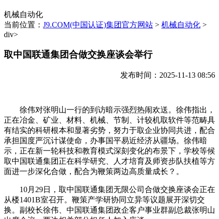
机械自动化
当前位置：
J9.COM(中国认证)集团官方网站
>
机械自动化
>
div>
取中国联通集团合做交换座谈会举行
发布时间：2025-11-13 08:56
徐伟对张明山一行的到访暗示强烈热闹欢送。徐伟指出，
正在冶金、矿业、材料、机械、节制、计较机取软件等范畴具
有结实的科研根本和显著劣势，努力于取企业协同共进，配合
承担国度严沉计谋使命，办事国平易近经济从疆场。徐伟暗
示，正在新一轮科技和教育模式深刻变化的布景下，学校等候
取中国联通集团正在科学研究、人才培育及师资步队扶植等方
面进一步深化合做，配合为鞭策两边高质量成长？。
10月29日，取中国联通集团无限公司合做交换座谈会正在
从楼1401B室召开。鞭策产学研协同立异等议题展开深切交
换。副校长徐伟、中国联通集团政企客户事业群副总裁张明山