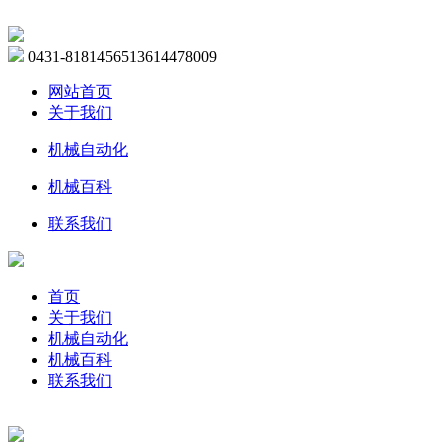
0431-81814565
13614478009
网站首页
关于我们
机械自动化
机械百科
联系我们
首页
关于我们
机械自动化
机械百科
联系我们