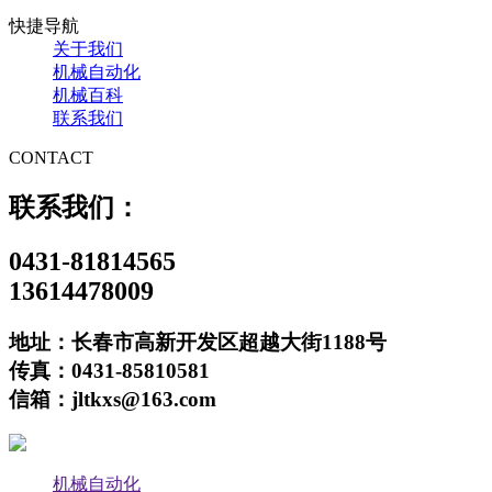
快捷导航
关于我们
机械自动化
机械百科
联系我们
CONTACT
联系我们：
0431-81814565
13614478009
地址：长春市高新开发区超越大街1188号
传真：0431-85810581
信箱：jltkxs@163.com
机械自动化