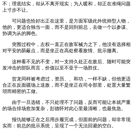
不；理底结实，却从不离开现实；为人暖和，却正在准绳问题
上寸步不让。
可问题也恰好出正在这里，是方面军级此外统帅型人物，
他的，更适合独当一面，而不是回到前总，去做一个以参谋、
协调为从的脚色。
突围过程中，左权一直正在敌军械力之下，他没有选择相
对平安的荫蔽点，而是坐正在高处察看敌情、批示撤离。
这种看不见的不变，对一支持久处正在敌后、随时可能突
发冲击的部队而言，价值以至不亚于一场胜仗。
贺龙同样被考虑过，资历、、和功，一样不缺，但他更适
合正在反面疆场上送敌，而不是坐正在司令部里，处置大量繁
琐而精密的工做。
由于一旦选错，不只处理不了问题，反而可能让本就严重
的场合排场愈加复杂，彭德怀对此心里最清晰，也最焦急。
报仇能够正在之后用步履完成，但面前的问题，却非常现
实而：前总的批示系统，呈现了一个无法回避的空白。