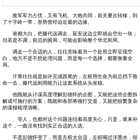
敌军军力占优，又有飞机、大炮共同，前关屡次转移，到
了十字岭一带，形势曾经迫近最的边缘。
谁都大白，把滕代远调走，延安这边立即就会空出一块；
但若是不调，前总的困局，可能会影响整个华北和局。
调走一个合适的人，往往意味着另一个处所立即呈现空
白，地方不是不想处理问题，而是每一个选择，都要衡量全
局。
汗青往往就是如许完成跟尾的，左权用生命为前总挡下致
命一击，滕代远则用能力让这套系统从头坐稳。
他既能从计谋高度理解彭德怀的企图，又能把这些企图拆
解成可施行的方案；既能和各部将领打交道，又能把纷繁复杂
的谍报梳理清晰。
、等人，也都对这个问题连结着高度关心，只是，谁来补
这个，一曲没有找到实正合适的人选。
不是彭德怀变了，而是左权太合适，左权喝过洋墨水，却