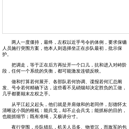
两人一度僵持，最终，左权以近乎号令的体例，要求保镳
人员施行突围方案，他本人则选择坐正在步队最初，批示保
护。
把调走，等于正在后方再扯开一个口儿，抗和进入对峙阶
段，任何一个系统的失衡，都可能激发连锁反映。
做和打算若何展开、各部队若何协调、谍报若何汇总阐
发、号令若何精确下达，这些看不见硝烟却决定胜负的工做，
几乎都要颠末左权之手。
从平江起义起头，他们就是并肩做和的老同伴，彭德怀太
清晰这小我的根柢：能兵戈，却不止会兵戈；能抓标的目的，
也能抓细节；既有准绳，又极讲分寸。
夜行突围，步队错乱，机关人员多、物资沉，而敌军的包