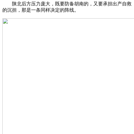
陕北后方压力庞大，既要防备胡南的，又要承担出产自救
的沉担，那是一条同样决定的阵线。