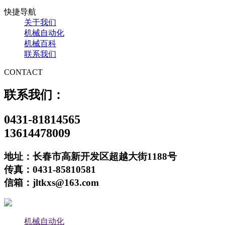
快捷导航
关于我们
机械自动化
机械百科
联系我们
CONTACT
联系我们：
0431-81814565
13614478009
地址：长春市高新开发区超越大街1188号
传真：0431-85810581
信箱：jltkxs@163.com
机械自动化