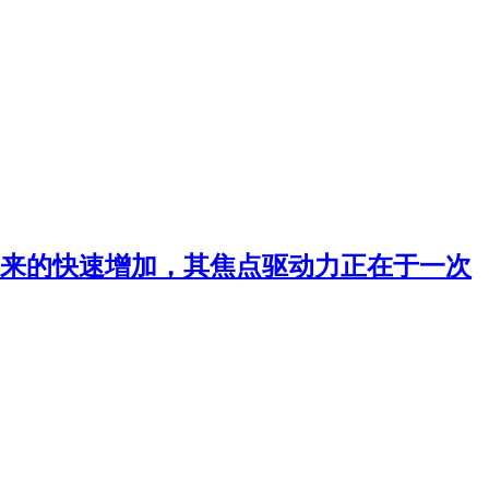
来的快速增加，其焦点驱动力正在于一次