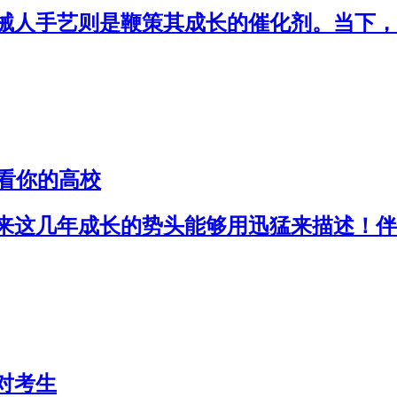
械人手艺则是鞭策其成长的催化剂。当下，
看看你的高校
来这几年成长的势头能够用迅猛来描述！伴
对考生