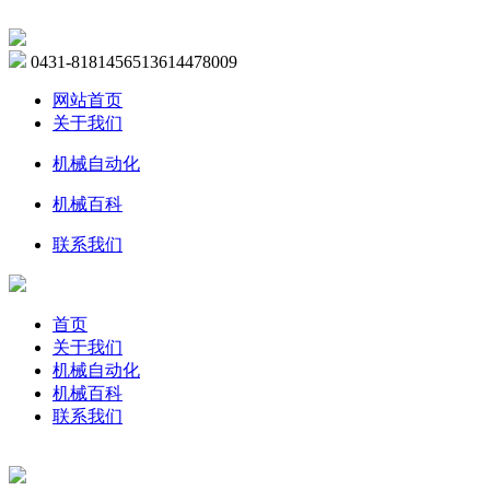
0431-81814565
13614478009
网站首页
关于我们
机械自动化
机械百科
联系我们
首页
关于我们
机械自动化
机械百科
联系我们