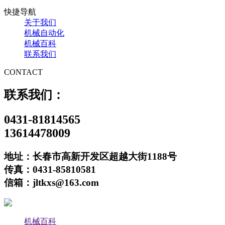
快捷导航
关于我们
机械自动化
机械百科
联系我们
CONTACT
联系我们：
0431-81814565
13614478009
地址：长春市高新开发区超越大街1188号
传真：0431-85810581
信箱：jltkxs@163.com
机械百科