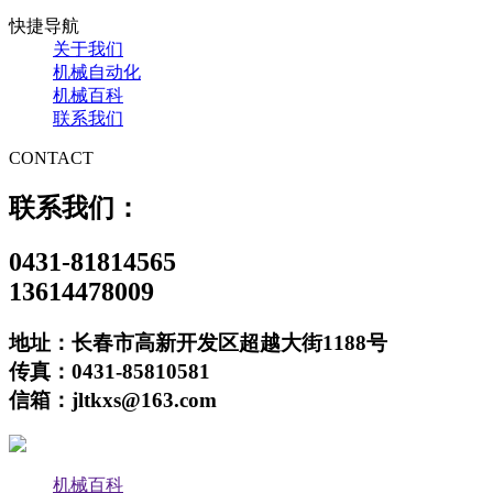
快捷导航
关于我们
机械自动化
机械百科
联系我们
CONTACT
联系我们：
0431-81814565
13614478009
地址：长春市高新开发区超越大街1188号
传真：0431-85810581
信箱：jltkxs@163.com
机械百科