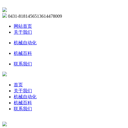
0431-81814565
13614478009
网站首页
关于我们
机械自动化
机械百科
联系我们
首页
关于我们
机械自动化
机械百科
联系我们