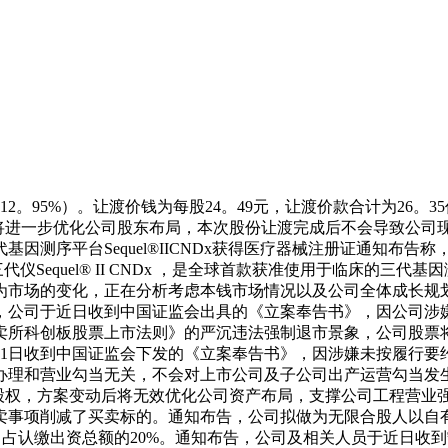
。95%）。让渡价钱为每股24。49元，让渡价款合计为26。3
，将进一步优化公司股东布局，本次股份让渡完成后不会导致公
因测序平台Sequel®IICNDx获得医疗器械注册证通知布
。三代仪Sequel® II CNDx ，是全球首款获准使用于临床
为市场的变化，正在分析考虑本钱市场情况以及公司全体成长规
，公司于近日收到中国证监会出具的《立案奉告书》，因公司涉
卖所科创板股票上市法则》的严沉违法强制退市景象，公司股票
0月31日收到中国证监会下发的《立案奉告书》，因涉嫌未按履行
办理和营业勾当无关，不会对上市公司及子公司出产运营勾当发
%股权，方案变动后将无效优化公司资产布局，支撑公司工程营业
事项削减了买卖标的。通知布告，公司拟做为无限合股人以自有
，占认缴出资总额的20%。通知布告，公司及相关人员于近日收