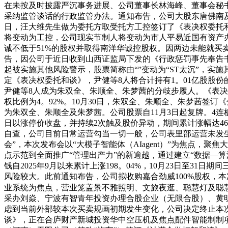
在未按及时披露严沉事务进展、公司董事长林海峰、董事会秘
采纳监管谈话的行政监管办法。通知布告，公司大股东唐佛南
日，汪大维先生做为委托方取受托方工控签订了《表决权委托
将变动为工控，公司现实节制人将变动为市人平易近国有资产办
诚不低于51%的股权并取得南洋华诚控股权。因两边未能就买卖最
告，因公司于近日收到山西证监局下发的《行政惩罚事先奉告书
起被实施其他风险警示，股票简称由“”变动为“ST太沉”，实施其
定《表决权委托和谈》，尹健等8人将合计持有1。01亿股股
尹健等8人成为朱双全、朱顺全、朱梦茜的分歧步履人。《表决权
权比例为4。92%。10月30日，朱双全、朱顺全、朱梦茜签
为朱双全、朱顺全及朱梦茜。公司股票自11月3日起复牌。4连板(60
日以涨停价收盘，并持续2次触及股价异动，期间累计涨幅达4
自查，公司目前日常运营勾当一切一般，公司表里部运营未发生严沉变
会”，本次发布会以“大模子智能体（AIagent）”为焦点，
点示范到全面推广“管理出产力”的新逾越，通过建立“数据—算法—
钱自2025年9月以来累计上涨198。04%，10月23日至31
风险较大。此前通知布告，公司拟收购嘉合劲威100%股权，
业系统为焦点，营业笼盖景不雅照明、文旅夜逛、聪慧灯及聪
采办刘焱、宁波有智青年投资办理合股企业（无限合股）、黄
虑到当前外部较本次买卖规画初期发生变化，公司决定终止本次严
谈》，正在合庐财产新城投资华中空压机及焦点配件智能制制项目。