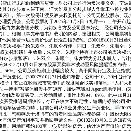
书雪山行未能做到勤奋尽责，对公司上述行为负次要义务。宁波
及其分歧步履人崔正南、汪大维及其分歧步履人华取工业控股集团
和谈》。第一次股份让渡及表决权委托前，公司无控股股东、现
理委员会。公司股票将于2025年11月3日（礼拜一）上午开
终方案告竣分歧，为切实各方及公司股东好处，经公司充实审慎研究
》。根据《事先奉告书》载明的内容，按照相关，公司股票将被实
他风险警示后股票价钱的日涨跌幅为5%。(300018)10月31日
份的表决权委托给朱双全、朱顺全行使。同日，朱双全、朱顺全、
委托和谈》生效后，朱双全、朱顺全持有上市公司的表决权比例为
订《分歧步履和谈》，朱双全、朱顺全、朱梦茜为分歧步履人，合计
3122)10月31日发布股票买卖非常波动暨风险提醒通知布告，自2
6。56%。公司股价短期上涨幅度较大，高于同期行业及上证指
化。(300075)10月31日通知布告，公司于10月30日召开
聚焦大模子手艺正在聪慧城市管理中的深度融合取实和落地。“人和大
使用”智能体研发手艺矩阵，加快范畴AI Agent落地使用。(60
日期间三次触及股票买卖非常波动目标，累计上涨94。89%。此中10
本次买卖推进周期较长，存正在较大不确定性，短期内标的公司
慧泊车运营等范畴，目前公司从停业务未发生严沉变化。
(30
明胜、韩燕燕及于潜持有的智者同业品牌办理参谋（）股份无限公
沉资产沉组事项并撤回申请文件。(301028)10月31日通
用地面积约100亩，总投资约4亿元，估计达产产值约4亿元。(0