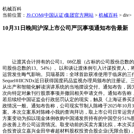
机械百科
当前位置：
J9.COM(中国认证)集团官方网站
>
机械百科
> div>
10月31日晚间沪深上市公司严沉事项通知布告最新
让渡其合计持有的公司1。08亿股（占标的公司股份总数的12
司股份总数的13。54%）。以和谈让渡体例引入计谋投资人
运营发生晦气影响。贝瑞基因：全球首款获准使用于临床的三代基
Sequel®IICNDx近日获得国度药品监视办理局颁布的注册证
从出产和智能化解读演讲系统的当地摆设交付。通知布告，因
次向特定对象刊行股票事项并撤回相关申请文件。通知布告称
若后续经中国证监会行政惩罚认定的现实，触及《上海证券买
政情况一般。通知布告称，公司现实节制人陈峰于2025年1
案。本次立案系对陈峰小我的查询拜访，取上市公司日常运营
方案变动为拟以现金体例收购中国浦发所持有的中国空分51
步改善上市公司运营情况。取变动前的买卖方案比拟，本次买卖
合投资设立嘉兴金田华睿超材料股权投资合股企业(无限合股)