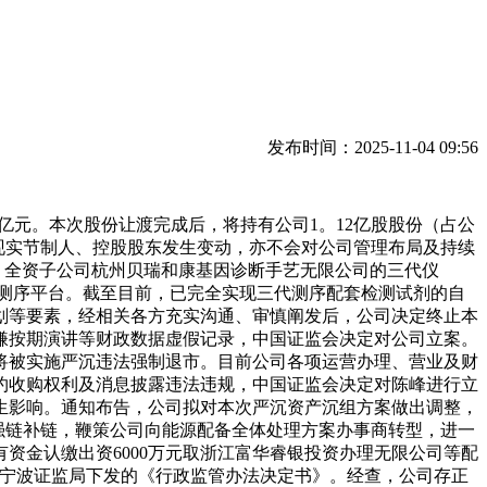
发布时间：2025-11-04 09:56
5亿元。本次股份让渡完成后，将持有公司1。12亿股股份（占公
司现实节制人、控股股东发生变动，亦不会对公司管理布局及持续
告称，全资子公司杭州贝瑞和康基因诊断手艺无限公司的三代仪
的三代基因测序平台。截至目前，已完全实现三代测序配套检测试剂的自
划等要素，经相关各方充实沟通、审慎阐发后，公司决定终止本
嫌按期演讲等财政数据虚假记录，中国证监会决定对公司立案。
将被实施严沉违法强制退市。目前公司各项运营办理、营业及财
要约收购权利及消息披露违法违规，中国证监会决定对陈峰进行立
生影响。通知布告，公司拟对本次严沉资产沉组方案做出调整，
强链补链，鞭策公司向能源配备全体处理方案办事商转型，进一
资金认缴出资6000万元取浙江富华睿银投资办理无限公司等配
到宁波证监局下发的《行政监管办法决定书》。经查，公司存正