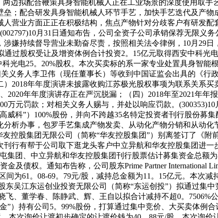
》，两边拟配合鞭策具身智能机械人正在工业场景的深度使用取手
壁垒；配合研发具身智能机械人环节手艺，加快手艺迭代及产物
机械人营业方面正正在积极结构，焦点产物针对分歧客户有研发
002797)10月31日通知布告，公司全资子公司承销保荐无限义
中，涉嫌持续督导营业未勤奋尽责，按照相关法令律例，10月29
百川企管拟通过股权受让及增资体例合计投资2。15亿元取得西安中科
安中科光电25。20%股权。本次买卖标的系一家专业处置具身智
1日公司和相关义务人李卫伟（现任董事长）等收到中国证监会出具的
（二）2018年年度演讲未披露收购江苏极光股权事项为联系关系
录、2020年年度演讲存正在严沉脱漏；（四）2018年至202
万元罚款；对相关义务人赐与，并处以响应罚款。(300353)
高威科”）100%股份，并向不跨越35名特定投资者刊行股份
析办事，包罗手艺集成产物发卖、从动化产物分销和从动化节制系统集
和华友控股集团无限公司（简称“华友控股集团”）别离签订了《
次刊行有帮于公司取下逛龙头客户中立异航和华友控股集团进一
屯集团、中立异航和华友控股集团刊行股票估计募集资金总额为不跨
通知布告称，公司股东Prime Partner Internation
区间为61。08-69。79元/股，减持总金额为11。15亿元。本次
。23%的股东吴江东运创业投资无限公司（简称“东运创投”）拟通过集
员衣晓飞、董学春、陈静武、辉、王自以拟合计减持不超0。7506%公
”）持有公司5。99%股份，打算通过集中竞价、大买卖体例合计
询价申购环境，本次询价让渡初步确定的让渡价钱为40。88元/股。