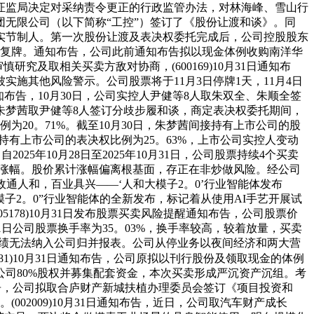
证监局决定对采纳责令更正的行政监管办法，对林海峰、雪山行
无限公司（以下简称“工控”）签订了《股份让渡和谈》。同
实节制人。第一次股份让渡及表决权委托完成后，公司控股股东
市起复牌。通知布告，公司此前通知布告拟以现金体例收购南洋华
及取相关买卖方敌对协商，(600169)10月31日通知布
施其他风险警示。公司股票将于11月3日停牌1天，11月4日
通知布告，10月30日，公司实控人尹健等8人取朱双全、朱顺全签
朱梦茜取尹健等8人签订分歧步履和谈，商定表决权委托期间，
20。71%。截至10月30日，朱梦茜间接持有上市公司的股
持有上市公司的表决权比例为25。63%，上市公司实控人变动
025年10月28日至2025年10月31日，公司股票持续4个买卖
数涨幅。股价累计涨幅偏离根基面，存正在非炒做风险。经公司
“政通人和，百业具兴——‘人和大模子2。0’行业智能体发布
模子2。0”行业智能体的全新发布，标记着从使用AI手艺开展试
5178)10月31日发布股票买卖风险提醒通知布告，公司股票价
月31日公司股票换手率为35。03%，换手率较高，较着放量，买卖
业绩无法纳入公司归并报表。公司从停业务以夜间经济和两大营
0781)10月31日通知布告，公司原拟以刊行股份及领取现金的体例
司80%股权并募集配套资金，本次买卖形成严沉资产沉组。考
知布告，公司拟取合庐财产新城扶植办理委员会签订《项目投资和
02009)10月31日通知布告，近日，公司取汽车财产成长