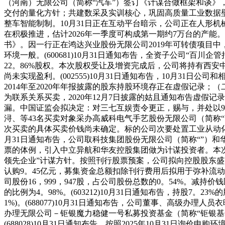
（河南）无限公司（简称“汽车”）签订《计谋合做框架和谈
交付的量化方针；共建数采及实训核心，巩固高质量工业数据
整车智能制制。10月31日正在互动平台暗示，公司正在人形
在积极推进，估计2026年一季度可构成第一期约7万台的产能。(
书》。因一行正在鸿达兴业股份无限公司2019年可转债项目
环境一般。(600681)10月31日通知布告，全资子公司“
22。86%股权。本次股权受让及增资完成后，公司将持有西
尚未实现盈利。(002555)10月31日通知布告，10月3
2014年至2020年年报披露的股东持股环境存正在虚假记录；
为联系关系买卖，2020年12月7日披露的姑且通知布告虚假记
漏。中国证监会拟决定：对三七互娱责令更正，赐与，并处以900
浔、等43名买卖对象采办高威科电气手艺股份无限公司（简称“
次买卖的具体买卖价钱尚未确定。标的公司次要处置工业从动化分
月31日通知布告，公司取科技集团股份无限公司（简称“”）
票的体例，引入中立异航和华友控股集团做为计谋投资者。本
领先企业”计谋方针。按照刊行股票预案，公司拟向控股股东盛
认购9。45亿元，募集资金总额扣除刊行费用后拟用于弥补流动资金及债权。
司股份16，999，947股，占公司股份总数的0。54%。减持价钱
的比例为4。98%。(603212)10月31日通知布告，持股7
1%)。(688077)10月31日通知布告，公司董事、高级办理人
办理无限公司－钜银魔力稳健一号私募投资基金（简称“钜银基金
(688028)10月31日通知布告，按照2025年10月31日