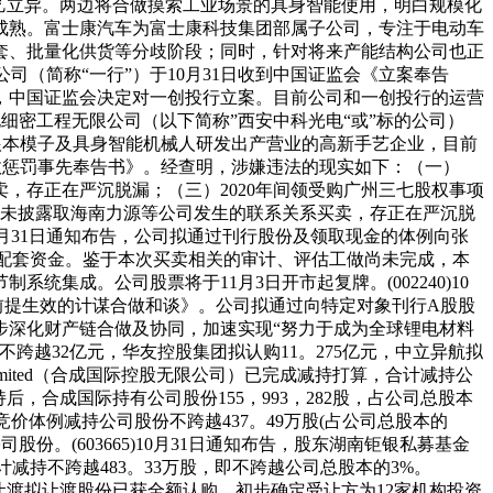
艺立异。两边将合做摸索工业场景的具身智能使用，明白规模化
成熟。富士康汽车为富士康科技集团部属子公司，专注于电动车
配套、批量化供货等分歧阶段；同时，针对将来产能结构公司也正
务公司（简称“一行”）于10月31日收到中国证监会《立案奉告
日，中国证监会决定对一创投行立案。目前公司和一创投行的运营
光电细密工程无限公司（以下简称”西安中科光电“或”标的公司）
能根本模子及具身智能机械人研发出产营业的高新手艺企业，目前
《行政惩罚事先奉告书》。经查明，涉嫌违法的现实如下：（一）
买卖，存正在严沉脱漏；（三）2020年间领受购广州三七股权事项
1年年报未披露取海南力源等公司发生的联系关系买卖，存正在严沉脱
10月31日通知布告，公司拟通过刊行股份及领取现金的体例向张
募集配套资金。鉴于本次买卖相关的审计、评估工做尚未完成，本
成。公司股票将于11月3日开市起复牌。(002240)10
附前提生效的计谋合做和谈》。公司拟通过向特定对象刊行A股股
步深化财产链合做及协同，加速实现“努力于成为全球锂电材料
越32亿元，华友控股集团拟认购11。275亿元，中立异航拟
al Limited（合成国际控股无限公司）已完成减持打算，合计减持公
减持后，合成国际持有公司股份155，993，282股，占公司总股本
中竞价体例减持公司股份不跨越437。49万股(占公司总股本的
司股份。(603665)10月31日通知布告，股东湖南钜银私募基金
减持不跨越483。33万股，即不跨越公司总股本的3%。
本次询价让渡拟让渡股份已获全额认购，初步确定受让方为12家机构投资