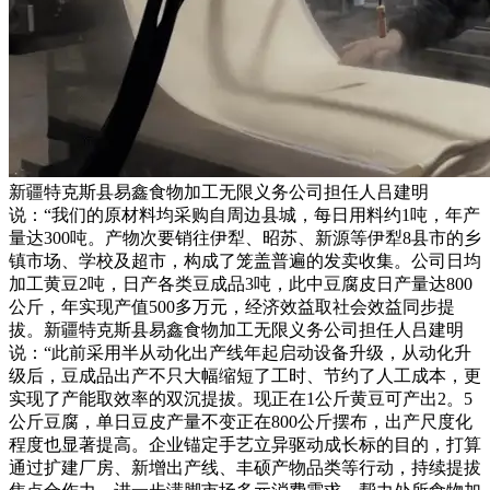
新疆特克斯县易鑫食物加工无限义务公司担任人吕建明
说：“我们的原材料均采购自周边县城，每日用料约1吨，年产
量达300吨。产物次要销往伊犁、昭苏、新源等伊犁8县市的乡
镇市场、学校及超市，构成了笼盖普遍的发卖收集。公司日均
加工黄豆2吨，日产各类豆成品3吨，此中豆腐皮日产量达800
公斤，年实现产值500多万元，经济效益取社会效益同步提
拔。新疆特克斯县易鑫食物加工无限义务公司担任人吕建明
说：“此前采用半从动化出产线年起启动设备升级，从动化升
级后，豆成品出产不只大幅缩短了工时、节约了人工成本，更
实现了产能取效率的双沉提拔。现正在1公斤黄豆可产出2。5
公斤豆腐，单日豆皮产量不变正在800公斤摆布，出产尺度化
程度也显著提高。企业锚定手艺立异驱动成长标的目的，打算
通过扩建厂房、新增出产线、丰硕产物品类等行动，持续提拔