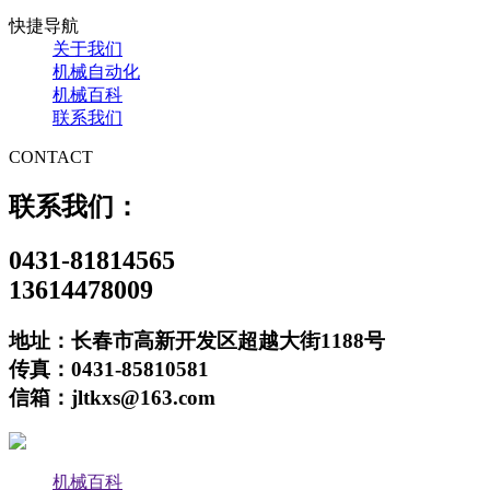
快捷导航
关于我们
机械自动化
机械百科
联系我们
CONTACT
联系我们：
0431-81814565
13614478009
地址：长春市高新开发区超越大街1188号
传真：0431-85810581
信箱：jltkxs@163.com
机械百科