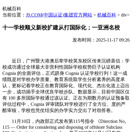
机械百科
当前位置：
J9.COM(中国认证)集团官方网站
>
机械百科
> div>
十一学校顺义新校扩建从打国际化；一亚洲名校
发布时间：2025-11-17 09:26
近日，广州暨大港澳后辈学校英东校区传来沉磅喜信：学
校成功通过全球最大非营利性国际学校权势巨子认证机构
Cognia 的全面评估，正式跻身 Cognia 认证学校行列！这一成
绩既是对学校办学质量、教育系统取学生分析素养的高度承
认，更标记着学校正在教育国际化、现代化、杰出化道上迈出
一步，成功插手全球优良学校步队。数据显示，目前中国区仅
有 100 多所国际学校通过该认证。正在为期数月的认证预备取
评估过程中，Cognia 评审团队对学校进行了全方位、度的严
酷审核，学校也凭仗结实的办学实力交出了对劲答卷。
11月10日，内政部正式发布第115号指令 《Direction No。
115 — Order for considering and disposing of offshore Subclass