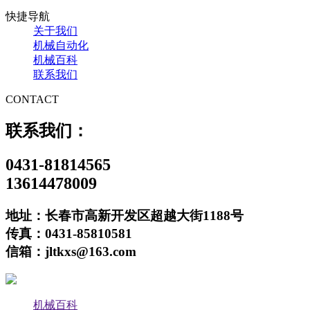
快捷导航
关于我们
机械自动化
机械百科
联系我们
CONTACT
联系我们：
0431-81814565
13614478009
地址：长春市高新开发区超越大街1188号
传真：0431-85810581
信箱：jltkxs@163.com
机械百科