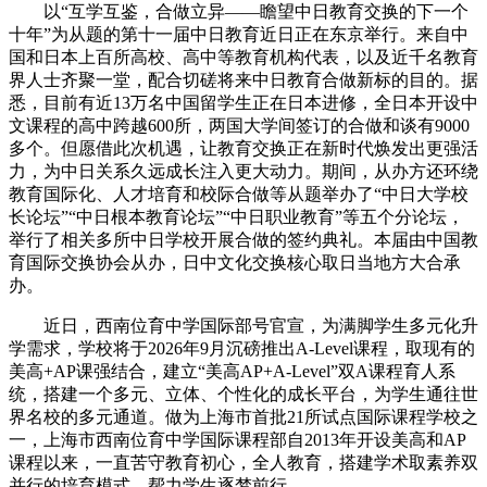
以“互学互鉴，合做立异——瞻望中日教育交换的下一个
十年”为从题的第十一届中日教育近日正在东京举行。来自中
国和日本上百所高校、高中等教育机构代表，以及近千名教育
界人士齐聚一堂，配合切磋将来中日教育合做新标的目的。据
悉，目前有近13万名中国留学生正在日本进修，全日本开设中
文课程的高中跨越600所，两国大学间签订的合做和谈有9000
多个。但愿借此次机遇，让教育交换正在新时代焕发出更强活
力，为中日关系久远成长注入更大动力。期间，从办方还环绕
教育国际化、人才培育和校际合做等从题举办了“中日大学校
长论坛”“中日根本教育论坛”“中日职业教育”等五个分论坛，
举行了相关多所中日学校开展合做的签约典礼。本届由中国教
育国际交换协会从办，日中文化交换核心取日当地方大合承
办。
近日，西南位育中学国际部号官宣，为满脚学生多元化升
学需求，学校将于2026年9月沉磅推出A-Level课程，取现有的
美高+AP课强结合，建立“美高AP+A-Level”双A课程育人系
统，搭建一个多元、立体、个性化的成长平台，为学生通往世
界名校的多元通道。做为上海市首批21所试点国际课程学校之
一，上海市西南位育中学国际课程部自2013年开设美高和AP
课程以来，一直苦守教育初心，全人教育，搭建学术取素养双
并行的培育模式，帮力学生逐梦前行。