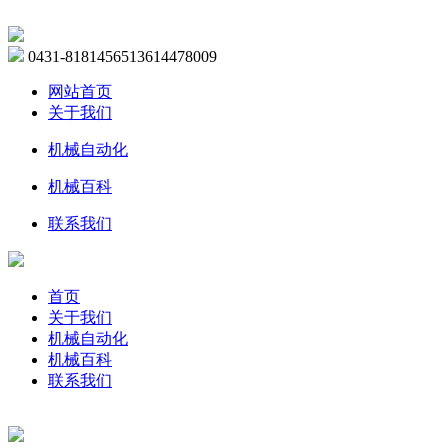
0431-81814565
13614478009
网站首页
关于我们
机械自动化
机械百科
联系我们
首页
关于我们
机械自动化
机械百科
联系我们