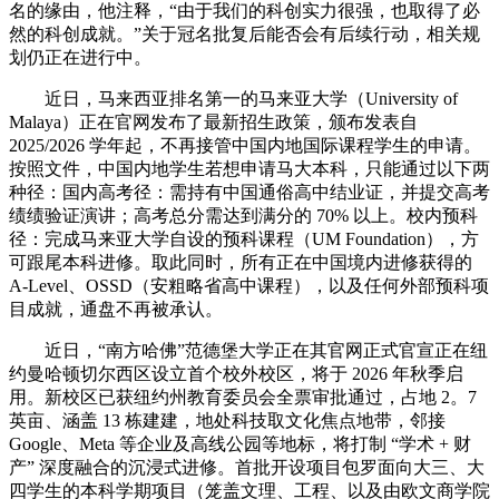
名的缘由，他注释，“由于我们的科创实力很强，也取得了必
然的科创成就。”关于冠名批复后能否会有后续行动，相关规
划仍正在进行中。
近日，马来西亚排名第一的马来亚大学（University of
Malaya）正在官网发布了最新招生政策，颁布发表自
2025/2026 学年起，不再接管中国内地国际课程学生的申请。
按照文件，中国内地学生若想申请马大本科，只能通过以下两
种径：国内高考径：需持有中国通俗高中结业证，并提交高考
绩绩验证演讲；高考总分需达到满分的 70% 以上。校内预科
径：完成马来亚大学自设的预科课程（UM Foundation），方
可跟尾本科进修。取此同时，所有正在中国境内进修获得的
A-Level、OSSD（安粗略省高中课程），以及任何外部预科项
目成就，通盘不再被承认。
近日，“南方哈佛”范德堡大学正在其官网正式官宣正在纽
约曼哈顿切尔西区设立首个校外校区，将于 2026 年秋季启
用。新校区已获纽约州教育委员会全票审批通过，占地 2。7
英亩、涵盖 13 栋建建，地处科技取文化焦点地带，邻接
Google、Meta 等企业及高线公园等地标，将打制 “学术 + 财
产” 深度融合的沉浸式进修。首批开设项目包罗面向大三、大
四学生的本科学期项目（笼盖文理、工程、以及由欧文商学院