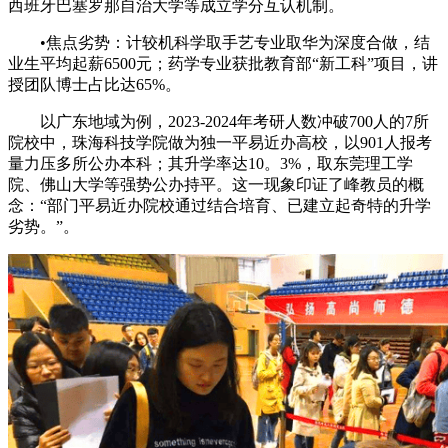
西班牙巴塞罗那自治大学等成立学分互认机制。
•焦点劣势：计较机科学取手艺专业取华为深度合做，结
业生平均起薪6500元；药学专业获批教育部“新工科”项目，讲
授团队博士占比达65%。
以广东地域为例，2023-2024年考研人数冲破700人的7所
院校中，珠海科技学院做为独一平易近办高校，以901人报考
量力压多所公办本科；其升学率达10。3%，取东莞理工学
院、佛山大学等强势公办持平。这一现象印证了峰教员的概
念：“部门平易近办院校通过结合培育、已建立起奇特的升学
劣势。”。