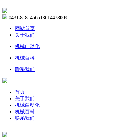
0431-81814565
13614478009
网站首页
关于我们
机械自动化
机械百科
联系我们
首页
关于我们
机械自动化
机械百科
联系我们