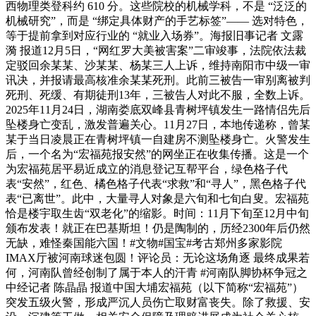
西物理类登科约 610 分。这些院校的机械学科，不是 “泛泛的
机械研究”，而是 “绑定具体财产的手艺标签”—— 选对特色，
等于提前拿到对应行业的 “就业入场券”。海报旧事记者 文露
漪 报道12月5日，“网红罗大美被害案”二审竣事，法院依法裁
定驳回余某某、沙某某、杨某三人上诉，维持南阳市中级一审
讯决，并报请最高核准余某某死刑。此前三被告一审别离被判
死刑、死缓、有期徒刑13年，三被告人对此不服，全数上诉。
2025年11月24日，湖南娄底双峰县青树坪镇发生一路情侣先后
坠楼身亡变乱，激发普遍关心。11月27日，本地传递称，曾某
某于当日凌晨正在青树坪镇一自建房不测坠楼身亡。火警发生
后，一个名为“宏福苑报安然”的网坐正在收集传播。这是一个
为宏福苑居平易近成立的消息登记互帮平台，绿色格子代
表“安然”，红色、橘色格子代表“求救”和“寻人”，黑色格子代
表“已离世”。此中，大量寻人对象是六旬和七旬白叟。宏福苑
恰是楼宇取生齿“双老化”的缩影。时间：11月下旬至12月中旬
颁布发表！就正在巴基斯坦！仍是陶制的，历经2300年后仍然
无缺，难怪秦国能六国！#文物#国宝#考古郑州多家影院
IMAX厅被河南球迷包圆！评论员：无论这场角逐 最终成果若
何，河南队曾经创制了属于本人的汗青 #河南队脚协杯争冠之
中经记者 陈晶晶 报道中国大埔宏福苑（以下简称“宏福苑”）
突发五级火警，形成严沉人员伤亡取财富丧失。除了救援、安