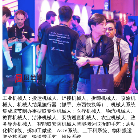
工业机械人：搬运机械人、焊接机械人、拆卸机械人、喷涂机
械人、机械人结尾施行器（抓手、东西快换等）、机械人系统
集成取节制办事型取专业机械人：医疗机械人、物流机械人、
教育机械人、洁净机械人、安防巡查机械人、农业机械人、政
务导办机械人、智能取安防机械人智能搬运取拆卸手艺：从动
化拆卸线、拆卸工做坐、AGV系统、上下料系统、物料搬运
取分拣系统、输送带手艺、堆垛系统