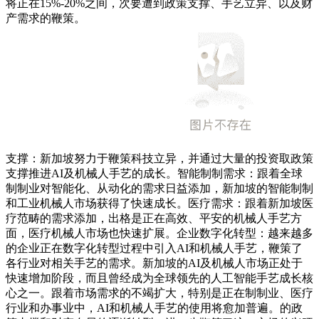
将正在15%-20%之间，次要遭到政策支撑、手艺立异、以及财
产需求的鞭策。
支撑：新加坡努力于鞭策科技立异，并通过大量的投资取政策
支撑推进AI及机械人手艺的成长。智能制制需求：跟着全球
制制业对智能化、从动化的需求日益添加，新加坡的智能制制
和工业机械人市场获得了快速成长。医疗需求：跟着新加坡医
疗范畴的需求添加，出格是正在高效、平安的机械人手艺方
面，医疗机械人市场也快速扩展。企业数字化转型：越来越多
的企业正在数字化转型过程中引入AI和机械人手艺，鞭策了
各行业对相关手艺的需求。新加坡的AI及机械人市场正处于
快速增加阶段，而且曾经成为全球领先的人工智能手艺成长核
心之一。跟着市场需求的不竭扩大，特别是正在制制业、医疗
行业和办事业中，AI和机械人手艺的使用将愈加普遍。的政