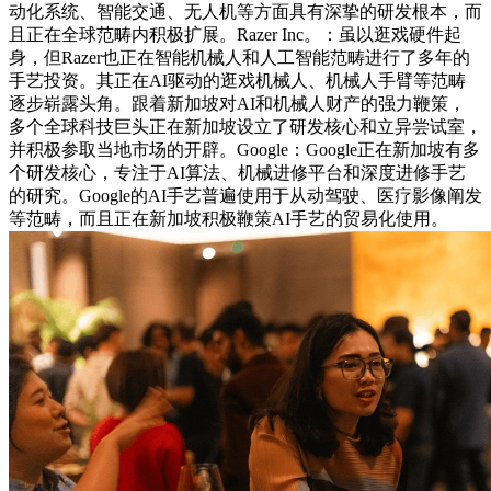
动化系统、智能交通、无人机等方面具有深挚的研发根本，而
且正在全球范畴内积极扩展。Razer Inc。：虽以逛戏硬件起
身，但Razer也正在智能机械人和人工智能范畴进行了多年的
手艺投资。其正在AI驱动的逛戏机械人、机械人手臂等范畴
逐步崭露头角。跟着新加坡对AI和机械人财产的强力鞭策，
多个全球科技巨头正在新加坡设立了研发核心和立异尝试室，
并积极参取当地市场的开辟。Google：Google正在新加坡有多
个研发核心，专注于AI算法、机械进修平台和深度进修手艺
的研究。Google的AI手艺普遍使用于从动驾驶、医疗影像阐发
等范畴，而且正在新加坡积极鞭策AI手艺的贸易化使用。