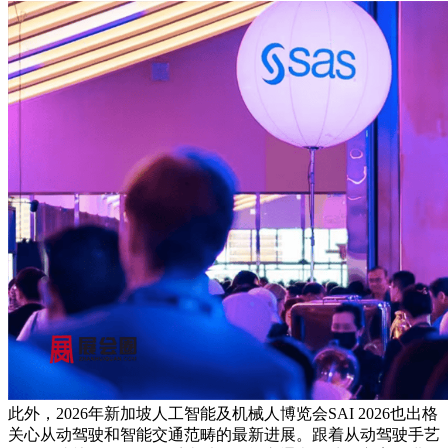
此外，2026年新加坡人工智能及机械人博览会SAI 2026也出格
关心从动驾驶和智能交通范畴的最新进展。跟着从动驾驶手艺