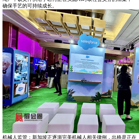
确保手艺的可持续成长。
机械人监管：新加坡正逐渐完美机械人相关律例，出格是正在