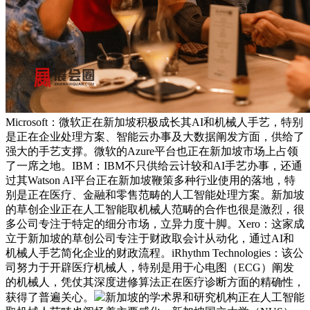
Microsoft：微软正在新加坡积极成长其AI和机械人手艺，特别
是正在企业处理方案、智能云办事及大数据阐发方面，供给了
强大的手艺支撑。微软的Azure平台也正在新加坡市场上占领
了一席之地。IBM：IBM不只供给云计较和AI手艺办事，还通
过其Watson AI平台正在新加坡鞭策多种行业使用的落地，特
别是正在医疗、金融和零售范畴的人工智能处理方案。新加坡
的草创企业正在人工智能取机械人范畴的合作也很是激烈，很
多公司专注于特定的细分市场，立异力度十脚。Xero：这家成
立于新加坡的草创公司专注于财政取会计从动化，通过AI和
机械人手艺简化企业的财政流程。iRhythm Technologies：该公
司努力于开辟医疗机械人，特别是用于心电图（ECG）阐发
的机械人，凭仗其深度进修算法正在医疗诊断方面的精确性，
获得了普遍关心。
新加坡的学术界和研究机构正在人工智能