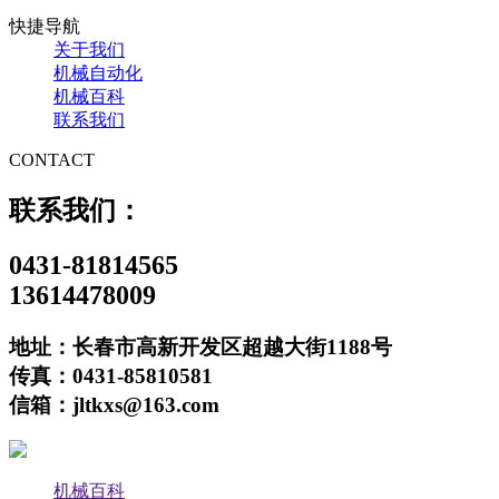
快捷导航
关于我们
机械自动化
机械百科
联系我们
CONTACT
联系我们：
0431-81814565
13614478009
地址：长春市高新开发区超越大街1188号
传真：0431-85810581
信箱：jltkxs@163.com
机械百科