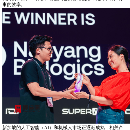
事的效率。
新加坡的人工智能（AI）和机械人市场正逐渐成熟，相关产