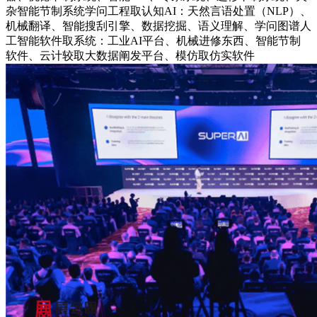
杂智能节制系统学问工程取认知AI：天然言语处置（NLP）、
机械翻译、智能搜刮引擎、数据挖掘、语义理解、学问图谱人
工智能软件取系统：工业AI平台、机械进修东西、智能节制
软件、云计较取大数据阐发平台、模仿取仿实软件