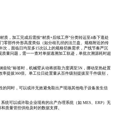
质，加工完成后需按“材质+后续工序”分类转运至4条下逛处
部门零部件外形高度类似（如分歧孔径的法兰盘、规格附近的传
/次，面临日均至多15次以上的规格切换需求，产线节奏严沉
现质量问题，需一一查对单据逃溯加工轨迹，单批次溯源耗时超
。
钢齿轮”标签时，机械臂从动将抓取力度调至5N，挪动至热处置
效率提拔360倍。单工位日处置量从百件级别提拔至千件级别，
传输不变性和穿透性的同时，可以或许无效避免取出产现场其他电子设备发生信
RFID 系统可以或许取企业现有的出产办理系统（如 MES、ERP）无
安排和质量管控供给及时的数据支撑。