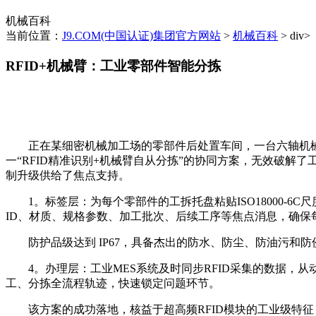
机械百科
当前位置：
J9.COM(中国认证)集团官方网站
>
机械百科
> div>
RFID+机械臂：工业零部件智能分拣
正在某细密机械加工场的零部件后处置车间，一台六轴机械臂
一“RFID精准识别+机械臂自从分拣”的协同方案，无效破
制升级供给了焦点支持。
1。标签层：为每个零部件的工拆托盘粘贴ISO18000-6
ID、材质、规格参数、加工批次、后续工序等焦点消息，确保
防护品级达到 IP67，具备杰出的防水、防尘、防油污和
4。办理层：工业MES系统及时同步RFID采集的数据，
工、分拣全流程轨迹，快速锁定问题环节。
该方案的成功落地，核益于超高频RFID模块的工业级特征，