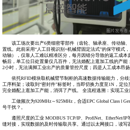
该工场次要出产6类细密零部件（齿轮、轴承座、传动轴、法
置线。此前采用“人工目视识别+机械臂固定法式”的保守模式
动轴），仅靠人工难以精准区分，每月因错分导致的返工成本庞
畅后，单工位日处置量仅几百件，无法婚配上逛加工线的产能
2小时，无法满脚工业出产的质量管控尺度；四是人工成本昂
依托RFID模块取机械臂节制柜的高速数据传输能力，分歧规
工序料架；读取到“密封件”标签时，当即切换力度至1N，定
完全婚配上逛加工产能，消弭了产线。 全流程逃溯：实现工业
工做频次为920MHz～925MHz，合适EPC Global Cla
号干扰？。
遵照尺度的工业 MODBUS TCP/IP、ProfiNet、Eth
缝对接，实现数据的及时传输取共享。通过以太网接口，读写器