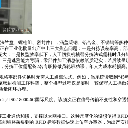
兰盘、螺栓组、密封件），涵盖碳钢、铝合金、不锈钢等多种材
，正在工业化批量出产中出三大焦点问题：一是分拣误差率高，
大；二是换型效率低下，人工切换机械臂分拣法式需耗时几分钟
；三是逃溯能力亏弱，零部件加工消息依赖纸质记实，若后续呈
扬，分拣工位需配备2名专职操做员轮班功课，年人力成本耗损高
格零部件切换时无需人工点窜法式。例如，当系统读取到“45#
位至密封检测工序料架，整个换型过程仅是霎时，较保守人工操做
质量闭环办理。
ss l Gen 2／IS0-18000-6C国际尺度。该频次正在信号
erNet/IP等工业通信和谈，支撑以太网接口。这种尺度化的设想使得 
能够将采集到的 RFID 标签数据快速上传至办事器，为出产