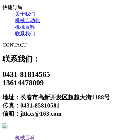
快捷导航
关于我们
机械自动化
机械百科
联系我们
CONTACT
联系我们：
0431-81814565
13614478009
地址：长春市高新开发区超越大街1188号
传真：0431-85810581
信箱：jltkxs@163.com
机械百科