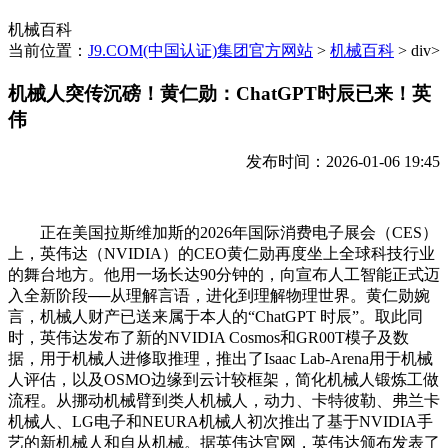
机械百科
当前位置：
J9.COM(中国认证)集团官方网站
>
机械百科
> div>
机械人突传沉磅！黄仁勋：ChatGPT时辰已来！英
伟
发布时间：2026-01-06 19:45
正在美国拉斯维加斯的2026年国际消费电子展会（CES）
上，英伟达（NVIDIA）的CEO黄仁勋再度坐上全球科技行业
的舞台地方。他用一场长达90分钟的，向宣布人工智能正式迈
入全新阶段──从理解言语，进化到理解物理世界。黄仁勋婉
言，机械人财产已送来属于本人的“ChatGPT 时辰”。取此同
时，英伟达发布了新的NVIDIA Cosmos和GR00T模子及数
据，用于机械人进修取推理，推出了Isaac Lab-Arena用于机械
人评估，以及OSMO边缘到云计较框架，简化机械人锻炼工做
流程。从挪动机械臂到类人机械人，动力、卡特彼勒、弗兰卡
机械人、LG电子和NEURA机械人初次推出了基于NVIDIA手
艺的新机械人和自从机械。据英伟达官网，英伟达颁布发表了