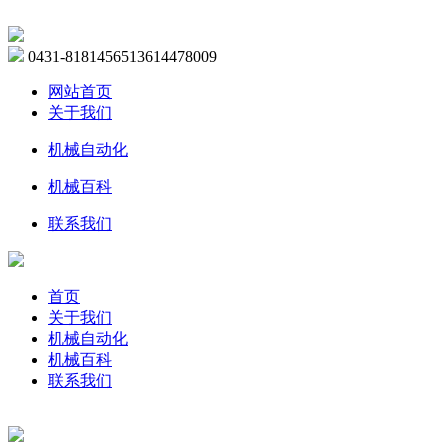
0431-81814565
13614478009
网站首页
关于我们
机械自动化
机械百科
联系我们
首页
关于我们
机械自动化
机械百科
联系我们