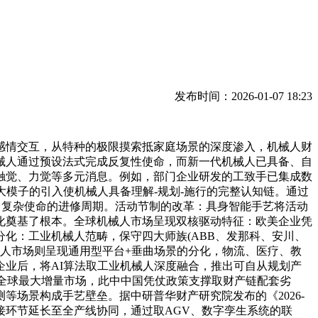
发布时间：2026-01-07 18:23
情交互，从特种的极限摸索抵家庭场景的深度渗入，机械人财
械人通过预设法式完成反复性使命，而新一代机械人已具备、自
触觉、力觉等多元消息。例如，部门企业研发的工致手已集成数
模子的引入使机械人具备理解-规划-施行的完整认知链。通过
了复杂使命的进修周期。活动节制的改革：具身智能手艺将活动
化奠基了根本。全球机械人市场呈现双核驱动特征：欧美企业凭
化：工业机械人范畴，保守四大师族(ABB、发那科、安川、
械人市场则呈现通用型平台+垂曲场景的分化，物流、医疗、教
业后，将AI算法取工业机械人深度融合，推出可自从规划产
全球最大增量市场，此中中国凭仗政策支撑取财产链配套劣
场景构成手艺壁垒。据中研普华财产研究院发布的《2026-
接环节延长至全产线协同，通过取AGV、数字孪生系统的联