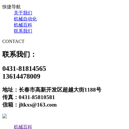
快捷导航
关于我们
机械自动化
机械百科
联系我们
CONTACT
联系我们：
0431-81814565
13614478009
地址：长春市高新开发区超越大街1188号
传真：0431-85810581
信箱：jltkxs@163.com
机械百科