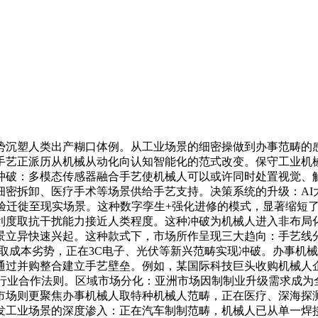
沉塑人类出产糊口体例。从工业场景的细密操做到办事范畴的感
手艺正派历从机械从动化向认知智能化的范式改变。保守工业机
冲破：多模态传感器融合手艺使机械人可以或许同时处置视觉、
密拆卸、医疗手术等场景供给手艺支持。决策系统的升级：AI大
经验迁徙至现实场景。这种数字孪生+强化进修的模式，显著缩短
利度取抗干扰能力接近人类程度。这种冲破为机械人进入非布局
立异快速兴起。这种款式下，市场所作呈现三大趋向：手艺线分
取成本劣势，正在3C电子、光伏等新兴范畴实现冲破。办事机
通过并购整合建立手艺壁垒。例如，某国际科技巨头收购机械人企
塑行业合作法则。区域市场分化：亚洲市场因制制业升级需求成为
场则更聚焦办事机械人取特种机械人范畴，正在医疗、深海探测等
阐发工业场景的深度渗入：正在汽车制制范畴，机械人已从单一焊