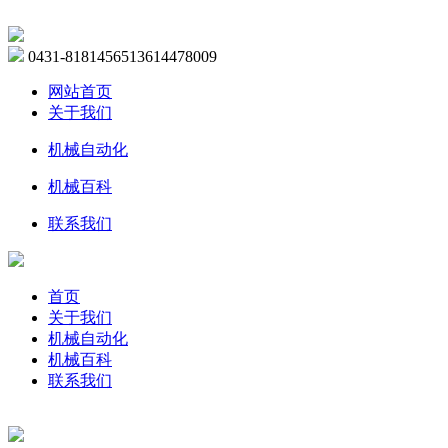
0431-81814565
13614478009
网站首页
关于我们
机械自动化
机械百科
联系我们
首页
关于我们
机械自动化
机械百科
联系我们